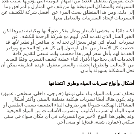
حيث يقومون بتعطيل العديد من المهام اليومية التي يؤدونها بسبب هذه
التسربات والمشاكل المرتبطة بها من تلف في المنازل والمرافق وما
إلى ذلك، ومن هذا المنطلق يبحث المرء عن أفضل شركة للكشف عن
التسريبات لإيجاد التسريبات والتعامل معها.
لكنه دائمًا ما يخشى الأسعار ويظل يفكر طويلًا بها وبكيفية تدبيرها لكن
الخبر السار الذي نقدمه لكم اليوم مع شركة الرحمة للكشف عن
تسربات المياه التي توفر سعرًا لن تجد له أي منافس أو نظير لأنها قد
حطمت كل الأسعار من أجل الوصول إلى كل شرائح المجتمع وتوفير
الخدمة لهم بأقل سعر ليس هذا فحسب وإنما تسعى لتقديم كافة
الخدمات التي يحتاجها الأفراد أثناء عملية كشف التسرب وفقًا للعديد
من الأساليب والطرق الحديثة، والسعر معقول، فهذه الطريقة يمكن أن
تحل المشكلة بسهولة وأمان.
أشكال وأنواع تسربات المياه وطرق اكتشافها
تختلف تسربات المياه بناء على نوعها (خارجي، داخلي، سطحي، عميق)
وقد يكون هناك أيضًا تسربات هيكلية متعلقة بالمبنى وأكثر أشكال
المشاكل الهيكلية شيوعًا هي ظروف البناء الضعيفة بسبب الطقس أو
سوء البناء أو تسرب الأنابيب أو تسرب الأساسات من المياه الجوفية
وقد يظهر هذا النوع الأخير من التسربات في أي مكان سواء في مبنى
سكني (عمارة، شقة، فندق) أو مبنى آخر.