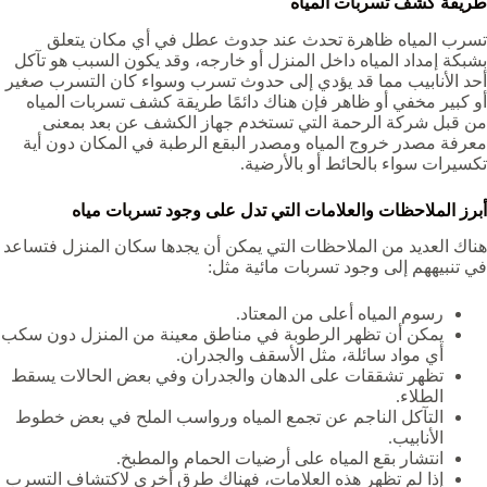
طريقة كشف تسربات المياه
تسرب المياه ظاهرة تحدث عند حدوث عطل في أي مكان يتعلق
بشبكة إمداد المياه داخل المنزل أو خارجه، وقد يكون السبب هو تآكل
أحد الأنابيب مما قد يؤدي إلى حدوث تسرب وسواء كان التسرب صغير
أو كبير مخفي أو ظاهر فإن هناك دائمًا طريقة كشف تسربات المياه
من قبل شركة الرحمة التي تستخدم جهاز الكشف عن بعد بمعنى
معرفة مصدر خروج المياه ومصدر البقع الرطبة في المكان دون أية
تكسيرات سواء بالحائط أو بالأرضية.
أبرز الملاحظات والعلامات التي تدل على وجود تسربات مياه
هناك العديد من الملاحظات التي يمكن أن يجدها سكان المنزل فتساعد
في تنبيههم إلى وجود تسربات مائية مثل:
رسوم المياه أعلى من المعتاد.
يمكن أن تظهر الرطوبة في مناطق معينة من المنزل دون سكب
أي مواد سائلة، مثل الأسقف والجدران.
تظهر تشققات على الدهان والجدران وفي بعض الحالات يسقط
الطلاء.
التآكل الناجم عن تجمع المياه ورواسب الملح في بعض خطوط
الأنابيب.
انتشار بقع المياه على أرضيات الحمام والمطبخ.
إذا لم تظهر هذه العلامات، فهناك طرق أخرى لاكتشاف التسرب