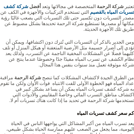
تعتبر
شركة الرحمة
المتخصصة في مجالاتها وتعد
أفضل
شركة كشف
تسربات المياه بالقصيم
التي تستخدم التركيبات والأجهزة في الكف عن
مصدر التسربات دون تكسير حتى تلك التسربات التي يصعب غالبًا رؤية
مكانها أو مصدرها تستطيع شركة الرحمة تحديدها بشكل مضبوط عن
طريق تلك الأجهزة الحديثة.
ومن الجدير بالذكر أن التسربات التي تُترك دون اكتشافها، ويمكن أن
تؤدي إلى أضرار جسيمة مثل الأرضية المتعفنة أو هيكل المنزل أو تلف
كليهما فضلًا عن المشكلات المخفية الناجمة عن التسرب، ولذلك يعد
نظام الكشف عن تسرب المياه مفيدًا جدًا وخصوصًا عندما ينتج عن
شركة موثوقة تعمل منذ سنوات بنفس هذا المجال.
من الطرق الجيدة لاكتشاف المشكلات كما تنصح
شركة الرحمة
مراقبة
عداد المياه فهو الخطوة الأولى للفت الانتباه فوات الأوان ولكن ما تقوم
به شركة كشف تسربات المياه يمكن أن يساعد بشكل كبير في
اكتشاف مناطق التسرب المائي وخاصةً المقاييس والأدوات التي
تستخدمها شركة الرحمة في تحديد ما إذا كانت هناك تسربات أم لا.
كم سعر كشف تسربات المياه
يعد تسرب المياه من أكبر المشاكل التي يواجهها الناس في الحياة
اليومية، مما يجعل من الصعب عليهم ممارسة الحياة بشكل طبيعي،