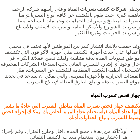
تحظى
شركات كشف تسربات المياه
وعلى رأسهم شركة الرحمة
بأهمية كبرى حيث تقوم بالكشف عن كافة أنواع التسربات مثل
تسربات المطابخ و تسربات الحمامات وحمامات السباحة أيضا
وتسربات الشوارع والأماكن العامة وتسربات الأسقف والأسطح
وتسربات الخزانات وغيرها الكثير.
وقد حققت بلاشك انتشار كبير بين المواطنين لأنها تعتمد في مجمل
أعمالها على أحدث أجهزة الكشف مثل أجهزة الأكو فون التي تكتشف
مواطن تسربات المياه بدقة متناهية ولذلك ننصح عملائنا الكرام في
حال وجود أي إشارة للتسرب المائي يجب استدعاء الشركات المحترفة
لاستخدام أنظمة الكشف المتقدمة للكشف عن التسربات، مثل
المعدات الحرارية والأجهزة الصوتية، والتي يمكن أن تساعد في تحديد
موقع التسرب بدقة واتباع الطرق الفعالة لإصلاح التسرب.
جهاز فحص تسرب المياه
يكتشف جهاز فحص تسرب المياه مناطق التسرب التي عادةً ما يشير
إليها عداد المياه فباستخدام عداد المياه الخاص بك، يمكنك إجراء فحص
بسيط للتسرب باتباع الخطوات أدناه :
أولاً تأكد من إيقاف جميع المياه داخل وخارج المنزل، وقم بإجراء
هذا الاختبار دون استخدام معدات الكشف التلقائي.