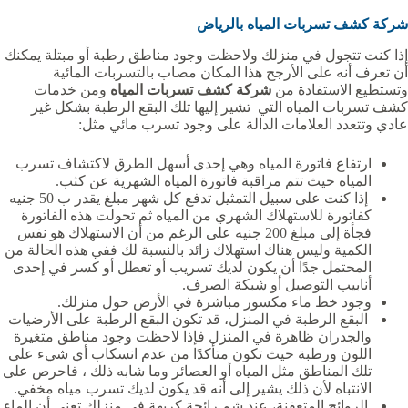
شركة كشف تسربات المياه
بالرياض
إذا كنت تتجول في منزلك ولاحظت وجود مناطق رطبة أو مبتلة يمكنك
أن تعرف أنه على الأرجح هذا المكان مصاب بالتسربات المائية
وتستطيع الاستفادة من
شركة كشف تسربات المياه
ومن خدمات
كشف تسربات المياه التي تشير إليها تلك البقع الرطبة بشكل غير
عادي وتتعدد العلامات الدالة على وجود تسرب مائي مثل:
ارتفاع فاتورة المياه وهي إحدى أسهل الطرق لاكتشاف تسرب
المياه حيث تتم مراقبة فاتورة المياه الشهرية عن كثب.
إذا كنت على سبيل التمثيل تدفع كل شهر مبلغ يقدر ب 50 جنيه
كفاتورة للاستهلاك الشهري من المياه ثم تحولت هذه الفاتورة
فجأة إلى مبلغ 200 جنيه على الرغم من أن الاستهلاك هو نفس
الكمية وليس هناك استهلاك زائد بالنسبة لك ففي هذه الحالة من
المحتمل جدًا أن يكون لديك تسريب أو تعطل أو كسر في إحدى
أنابيب التوصيل أو شبكة الصرف.
وجود خط ماء مكسور مباشرة في الأرض حول منزلك.
البقع الرطبة في المنزل، قد تكون البقع الرطبة على الأرضيات
والجدران ظاهرة في المنزل فإذا لاحظت وجود مناطق متغيرة
اللون ورطبة حيث تكون متأكدًا من عدم انسكاب أي شيء على
تلك المناطق مثل المياه أو العصائر وما شابه ذلك ، فاحرص على
الانتباه لأن ذلك يشير إلى أنه قد يكون لديك تسرب مياه مخفي.
الروائح المتعفنة، عند شم رائحة كريهة في منزلك تعني أن الماء