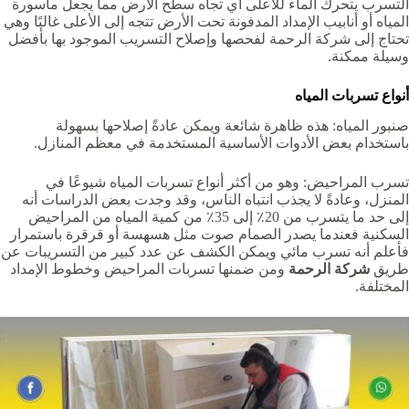
التسرب يتحرك الماء للأعلى أي تجاه سطح الأرض مما يجعل ماسورة
المياه أو أنابيب الإمداد المدفونة تحت الأرض تتجه إلى الأعلى غالبًا وهي
تحتاج إلى شركة الرحمة لفحصها وإصلاح التسريب الموجود بها بأفضل
وسيلة ممكنة.
أنواع تسربات المياه
صنبور المياه: هذه ظاهرة شائعة ويمكن عادةً إصلاحها بسهولة
باستخدام بعض الأدوات الأساسية المستخدمة في معظم المنازل.
تسرب المراحيض: وهو من أكثر أنواع تسربات المياه شيوعًا في
المنزل، وعادةً لا يجذب انتباه الناس، وقد وجدت بعض الدراسات أنه
إلى حد ما يتسرب من 20٪ إلى 35٪ من كمية المياه من المراحيض
السكنية فعندما يصدر الصمام صوت مثل هسهسة أو قرقرة باستمرار
فأعلم أنه تسرب مائي ويمكن الكشف عن عدد كبير من التسريبات عن
طريق
شركة الرحمة
ومن ضمنها تسربات المراحيض وخطوط الإمداد
المختلفة.