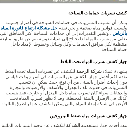
كشف تسربات حمامات السباحة
يمكن أن تتسبب التسريبات في حمامات السباحة في أضرار جسيمة
وتُسبب فواتير مياه ضخمة و نحن نقدم
حل مشكلة ارتفاع فاتورة المياه
بالرياض
، وتشير التقديرات إلى أن حمامات السباحة أكثر المناطق التي
تعاني من تسرب المياه لذا تحتاج إلى صيانة دورية تتم عن طريق متابعة
منتظمة لكل مرافق الحمامات وكل وسائل وخطوط الإمداد داخل
حمام السباحة.
جهاز كشف تسرب المياه تحت البلاط
بشهادة عملاء
شركة الرحمة
للكشف عن تسربات المياه تحت البلاط
نقدم لكم أفضل جهاز للكشف عن التسربات في أسرع وقت قياسي
دون إحداث أضرار بالمبنى من أي نوع، حيث يمكن أن تتسبب
التسريبات في حدوث تلف الجدران والأسقف والأرضيات والنجارة
والدهانات سواء كان تسرب مياه داخل المنزل أو خارجه فقد يتسبب
كذلك في الإضرار بالبيئة المحيطة، وقد لا يظهر تسرب المياه تحت
الأرض في شبكة إمداد المياه والتي يمكن الكشف عنها بالطرق التالية:
جهاز كشف تسربات مياه ضغط النيتروجين
وهو أحدث جهاز تستخدمه
الشركة
للكشف عن وجود التسربات المائية