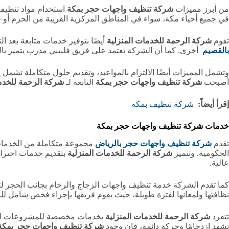
من أبرز مميزات
شركة تنظيف واجهات حجر بمكة
استخدام مواد تنظيف 
في جميع أحياء مكة، سواء في المناطق المركزية القريبة من الحرم أو في ال
تقوم
شركة الرحمة للخدمات المنزلية
أيضًا بتوفير خدمات متابعة بعد ا
بالقصيم
أخرى. كما أن الشركة تعتمد على فريق فلبيني مدرب يتميز با
وتشمل المميزات أيضًا الالتزام بالمواعيد، وتقديم حلول متكاملة تشمل إ
أصبحت
شركة تنظيف واجهات حجر بمكة
التابعة لـ
شركة الرحمة للخدما
إقرأ أيضاً:
شركة تنظيف بمكة
خدمات شركة تنظيف واجهات حجر بمكة
تقدم
شركة تنظيف واجهات حجر بالرياض
مجموعة متكاملة من الخدمات ا
الحكومية. وتتميز
شركة الرحمة للخدمات المنزلية
بتقديم خدمات احترافي
عالية.
كما تقدم الشركة خدمة تنظيف واجهات الزجاج والرخام بجانب الحجر لتض
نظافتها ولمعانها لفترة طويلة، حيث يقوم فريقها بإجراء فحص شامل للوا
تتفرد
شركة الرحمة للخدمات المنزلية
بخدمات مخصصة للمشروعات الكبرى
تشهد ازدحامًا وحركة دائمة، فإن وجود
شركة تنظيف واجهات حجر بمكة