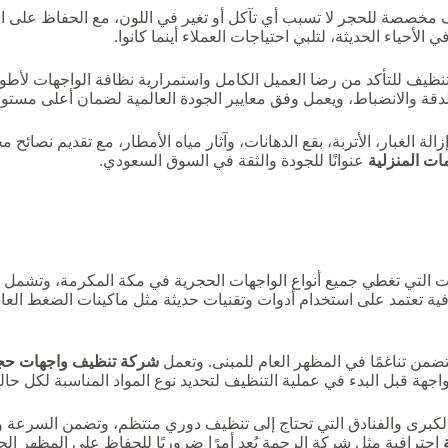
مخصصة للحجر لا تسبب أي تآكل أو تغير في اللون، مع الحفاظ على الم
أحياء الحديثة، لتلبي احتياجات العملاء أينما كانوا.
لتنظيف للتأكد من رضا العميل الكامل واستمرارية نظافة الواجهات لأط
لدقة والانضباط، ويعمل وفق معايير الجودة العالمية لضمان أعلى مستو
زالة الغبار، الأتربة، بقع الدهانات، وآثار مياه الأمطار، مع تقديم نص
ت المنزلية
عنوانًا للجودة والثقة في السوق السعودي.
لتي تغطي جميع أنواع الواجهات الحجرية في مكة المكرمة، وتشمل تنظيف
ة تعتمد على استخدام أدوات وتقنيات حديثة مثل ماكينات الضغط العالي و
من تناغمًا في المظهر العام للمبنى. وتعمل
شركة تنظيف واجهات حج
جهة قبل البدء في عملية التنظيف لتحديد نوع المواد المناسبة لكل حالة
 والفنادق التي تحتاج إلى تنظيف دوري منتظم، وتضمن السرعة والفعا
احترافية مثل شركة الرحمة يُعد أمرًا ضروريًا للحفاظ على المظهر الح