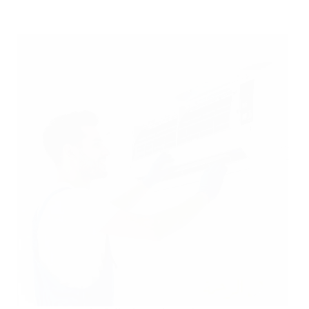
تنظيف
مكيفات
بنجران
35
ريال
0550070601