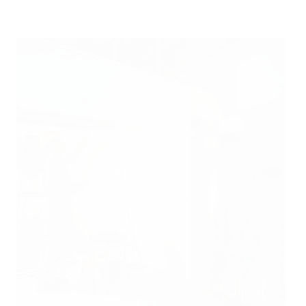
تركيب
جبس
بورد
بالرياض
خصم
60
%
تصميمات
حديثة