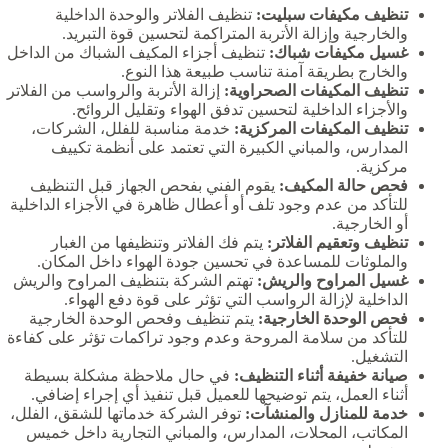
تنظيف مكيفات سبليت:
تنظيف الفلاتر والوحدة الداخلية
والخارجية وإزالة الأتربة المتراكمة لتحسين قوة التبريد.
غسيل مكيفات شباك:
تنظيف أجزاء المكيف الشباك من الداخل
والخارج بطريقة آمنة تناسب طبيعة هذا النوع.
تنظيف المكيفات الصحراوية:
إزالة الأتربة والرواسب من الفلاتر
والأجزاء الداخلية لتحسين تدفق الهواء وتقليل الروائح.
تنظيف المكيفات المركزية:
خدمة مناسبة للفلل، الشركات،
المدارس، والمباني الكبيرة التي تعتمد على أنظمة تكييف
مركزية.
فحص حالة المكيف:
يقوم الفني بفحص الجهاز قبل التنظيف
للتأكد من عدم وجود تلف أو أعطال ظاهرة في الأجزاء الداخلية
أو الخارجية.
تنظيف وتعقيم الفلاتر:
يتم فك الفلاتر وتنظيفها من الغبار
والملوثات للمساعدة في تحسين جودة الهواء داخل المكان.
غسيل المراوح والريش:
تهتم الشركة بتنظيف المراوح والريش
الداخلية لإزالة الرواسب التي تؤثر على قوة دفع الهواء.
فحص الوحدة الخارجية:
يتم تنظيف وفحص الوحدة الخارجية
للتأكد من سلامة المروحة وعدم وجود تراكمات تؤثر على كفاءة
التشغيل.
صيانة خفيفة أثناء التنظيف:
في حال ملاحظة مشكلة بسيطة
أثناء العمل، يتم توضيحها للعميل قبل تنفيذ أي إجراء إضافي.
خدمة للمنازل والمنشآت:
توفر الشركة خدماتها للشقق، الفلل،
المكاتب، المحلات، المدارس، والمباني التجارية داخل خميس