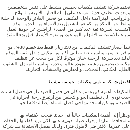
تعتمد شركة تنظيف مكيفات بخميس مشيط على فنيين متخصصين
ومعدات تنظيف حديثة تساعد على إزالة الغبار والأتربة والروائح
والرواسب المتراكمة داخل المكيف، مع فحص الفلاتر والوحدة الداخلية
والخارجية للتأكد من كفاءة التشغيل بعد الانتهاء من الخدمة. وقد
اكتسبت الشركة ثقة عدد كبير من العملاء الراضين عن جودة العمل،
سرعة الاستجابة، الالتزام بالمواعيد، ووضوح الأسعار قبل بدء التنفيذ.
تبدأ أسعار تنظيف المكيفات من
150 ريال فقط بعد خصم 30%
، مع
توفير عروض مناسبة عند تنظيف أكثر من مكيف داخل نفس الموقع.
لذلك تعد شركة الرحمة خيارًا موثوقًا لكل من يبحث عن تنظيف
مكيفات بخميس مشيط بجودة عالية وخدمة مناسبة للمنازل، الشقق،
الفلل، المكاتب، المحلات، والمدارس والمنشآت التجارية.
افضل شركة تنظيف مكيفات بخميس مشيط
للمكيفات أهمية كبيرة سواء كان في فصل الصيف أو في فصل الشتاء،
حيث تؤدي إلى تلطيف الجو والتخلص من ارتفاع درجة الحرارة في
الصيف، ويمكن استخدامها في فصل الشتاء أيضاً لتدفئة الجو
ونظراً إلى أهمية المكيفات حالياً في حياتنا فيجب الاهتمام بها
والمحافظة عليها وإجراء صيانة دورية عليها لكي تزيد كفاءتها والحفاظ
على عمرها الافتراضي لأطول فترة، ولذلك يفضل الاستعانة بـــ شركة