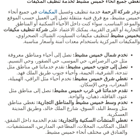
نغطي جميع أنحاء خميس مشيط لخدمة تنظيف المكيفات
توفر
شركة الرحمة
خدمة تنظيف وغسيل
المكيفات
في جميع أنحاء
خميس مشيط، مع فرق فنية متنقلة تصل إلى العميل حسب الموقع
والموعد المناسب. سواء كنت داخل الأحياء السكنية أو المناطق
التجارية أو القرى القريبة، يمكنك الاعتماد على
شركة تنظيف مكيفات
بخميس مشيط
لتنظيف مكيفات السبليت، الشباك، الصحراوي،
والمكيفات المركزية باستخدام معدات آمنة وأسعار مناسبة.
نخدم شمال خميس مشيط:
نصل إلى أحياء ومناطق معروفة
مثل حي الرصراص، حي الموسى، حي الصقور، وحي النسيم.
نصل إلى جنوب خميس مشيط:
نقدم خدماتنا في مناطق مثل
تندحة، الشرفية، الحيمة، وأحياء جنوب طريق الملك فهد.
نغطي شرق خميس مشيط:
نخدم أحياء مثل الراقي، الهميلة،
المعزاب، وحي الإسكان.
نقدم خدماتنا في غرب خميس مشيط:
نصل إلى مناطق مثل
عتود، القافلة، ذهبان، والواحة.
نخدم وسط خميس مشيط والمناطق التجارية:
نغطي مناطق
مثل وسط البلد، السوق، شارع الملك خالد، وطريق المدينة
العسكرية.
نغطي المنشآت السكنية والتجارية:
نقدم الخدمة داخل الشقق،
الفلل، المكاتب، المحلات، المطاعم، المدارس، المستشفيات،
والفنادق في مختلف أنحاء خميس مشيط.