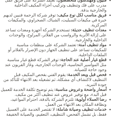
فنيون ومهندسون متخصصون:
تعتمد الشركة على فريق عمل
مدرب على فك وتنظيف وتركيب أجزاء المكيف الداخلية
والخارجية بدقة.
فريق مناسب لكل نوع مكيف:
توفر شركة الرحمة فنيين لديهم
خبرة في مكيفات السبليت، الشباك، الصحراوي، والمكيفات
المركزية.
معدات تنظيف حديثة:
تستخدم الشركة أجهزة ومعدات تساعد
على إزالة الأتربة والرواسب من الفلاتر، المراوح، والوحدات
الداخلية والخارجية.
مواد تنظيف آمنة:
تعتمد الشركة على منظفات مناسبة
للمكيفات تساعد على تنظيف الجهاز دون الإضرار بالفلاتر أو
الملفات الداخلية.
قطع غيار أصلية عند الحاجة:
توفر الشركة قطع غيار مناسبة
مثل المواسير النحاسية، الوحدات الخارجية، وغاز الفريون عند
وجود حاجة للصيانة.
فحص قبل وبعد الخدمة:
يقوم الفني بفحص المكيف قبل
التنظيف لاكتشاف أي مشكلة، ثم تشغيله بعد الانتهاء للتأكد من
جودة التبريد.
أسعار واضحة وعروض مناسبة:
يتم توضيح تكلفة الخدمة للعميل
قبل البدء، مع توفير عروض عند تنظيف أكثر من مكيف.
رضا العملاء أولوية:
تلتزم الشركة بالدقة، احترام المواعيد،
ونظافة المكان بعد الانتهاء من العمل.
خدمات تنظيف وصيانة شاملة:
لا تقتصر الخدمة على الغسيل
فقط، بل تشمل الفحص، التنظيف، التعقيم، والصيانة الخفيفة