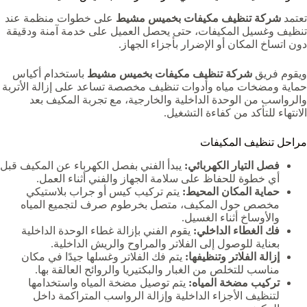
تعتمد
شركة تنظيف مكيفات بخميس مشيط
على خطوات منظمة عند
تنظيف وغسيل المكيفات، حتى يحصل العميل على خدمة آمنة ودقيقة
دون اتساخ المكان أو الإضرار بأجزاء الجهاز.
ويقوم فريق
شركة تنظيف مكيفات بخميس مشيط
باستخدام أكياس
حماية ومضخات مياه وأدوات تنظيف مخصصة تساعد على إزالة الأتربة
والرواسب من الوحدة الداخلية والخارجية، مع تجربة المكيف بعد
الانتهاء للتأكد من كفاءة التشغيل.
مراحل تنظيف المكيفات
فصل التيار الكهربائي:
يبدأ الفني بفصل الكهرباء عن المكيف قبل
أي خطوة للحفاظ على سلامة الجهاز والفني أثناء العمل.
حماية المكان المحيط:
يتم تركيب كيس أو جراب بلاستيكي
مخصص حول المكيف، متصل بخرطوم صرف لتجميع المياه
والأوساخ أثناء الغسيل.
فك الغطاء الداخلي:
يقوم الفني بإزالة غطاء الوحدة الداخلية
بعناية للوصول إلى الفلاتر والمراوح والريش الداخلية.
إزالة الفلاتر وتنظيفها:
يتم فك الفلاتر وغسلها جيدًا في مكان
مناسب للتخلص من الغبار والبكتيريا والروائح العالقة بها.
تركيب مضخة المياه:
يتم توصيل مضخة المياه واستخدامها
لتنظيف الأجزاء الداخلية وإزالة الرواسب المتراكمة داخل