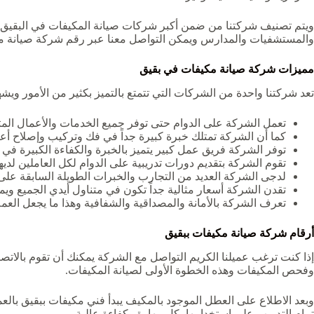
ويتم تصنيف شركتنا من ضمن أكبر شركات صيانة المكيفات في البقيق نظ
والمستشفيات والمدارس ويمكن التواصل معنا عبر رقم شركة صيانة مك
مميزات
شركة صيانة مكيفات في بقيق
تعد شركتنا واحدة من الشركات التي تتمتع بالتميز بكثير من الأمور ويشهد
تعمل الشركة على الدوام حتى توفر جميع الخدمات والأعمال المتع
كما أن الشركة تمتلك خبرة كبيرة جداً في فك وتركيب وإصلاح أع
توفر الشركة فريق عمل كبير يتميز بالخبرة والكفاءة الكبيرة في 
تقوم الشركة بتقديم دورات تدريبية على الدوام لكل العاملين لدي
لدجى الشركة العديد من التجارب والخبرات الطويلة السابقة على مدار ما يقارب من 7 سنوات ق
تقدن الشركة أسعار مثالية جداً تكون في متناول أيدي الجميع ويمك
تعرف الشركة بالأمانة والمصداقية والشفافية وهذا ما يجعل العمل
أرقام
شركة صيانة مكيفات ببقيق
إذا كنت ترغب عميلنا الكريم التواصل مع الشركة يمكنك أن تقوم بالاتص
وفحص المكيفات وهذه الخطوة الأولى لصيانة المكيفات.
وبعد الاطلاع على العطل الموجود بالمكيف يبدأ فني مكيفات ببقيق بال
تمام التدريب على استخدامها بكل مهارة وكفاءة عالية.