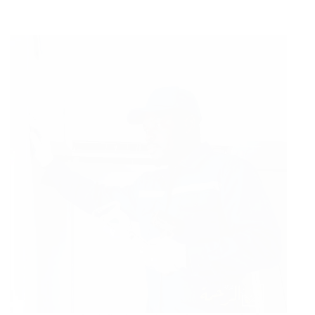
تنظيف
خزانات
بمكه
بخصم
30%
تعقيم
وصيانة
الخزانات