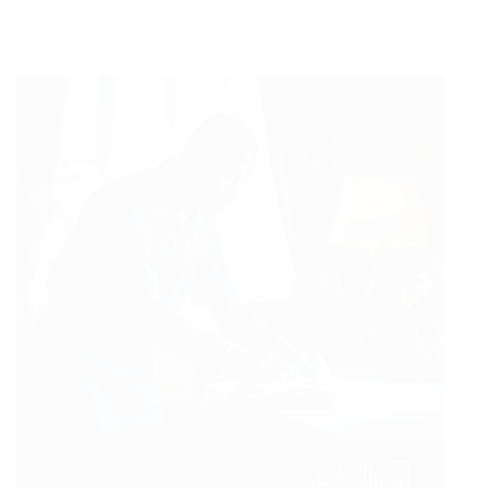
تنظيف
خزانات
بجازان
بخصم
50%
صيانة
وتعقيم
خزانات
المياه