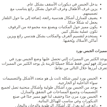
يدخل الجبس في ديكورات الأسقف بشكل عام.
يزين غرف الأطفال وغرف الدخول بشكل رائع يتناسب مع
تصميمهم.
يضيف للمنازل أشكال هندسية رائعة، إضافة إلى ما حول التلفاز
يجعل له شكلًا جذابًا.
يكون مميز حول المكتبات ويصنع منه مجموعة من الرفوف
تكون عملية بشكل كبير.
يستخدم لتقسيم الغرف والمكاتب بشكل هندسي رائع ويزين
أماكن الأسلاك ويُخفيها.
مميزات الجبس بورد
يوجد الكثير من المميزات التي تحصل عليها وضع الجبس بورد في
منزلك فهو ليس فقط شكلًا جميليًا للزينة بل يوجد الكثير من المميزات
تعرف أبرزها خلال التالي من نقاط:
الجبس بورد ليس شكله ثابت بل هو متعدد الأشكل والتصميمات
سواء الداخلية أو الخارجية.
يوجد من الجبس بورد أشكال طولية وأشكال منحنية تصل لجميع
التصميمات وجميع المساحات في الشقق والمنازل.
الجبس بورد مرن جدًا وخفيف لذا فهو مميز جدًا في صنع
الديكورات وغي مناسب للهياكل البنائية.
رائع في أنه يعزل كل أشكال الرطوبة والدخان والبخار.