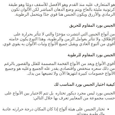
هو المتعارف عليه منذ القدم وهو الأفضل للأسقف دومًا وهو طبقة
كرتونية مليئة بالعاج ويتم وضع الدهان المباشر لكن الألوان تكون
الرمادي والأزرق ويكون الجبس هنا قوي جدًا ويتحمل الرطوبة.
الجبس بورد المقاوم للحريق
من أنواع الجبس التي انتشرت مؤخرًا والتي لا تتأثر بحرارة على
الإطلاق، ولا تتأثر بعوامل الزمن والرطوبة، وهذا النوع يكون خامته
أقوي من النوع العادي ويقبل جميع الأنواع وثبات الألوان به يقوي قوي.
الجبس بورد المقاوم للرطوبة
أقوي الأنواع ويعد من الأنواع الفخمة المصممة للفلل والقصور بالرغم
من ذلك سعره منخفض واقتصادي يقدر عله الجميع وعليه هو وجميع
الأنواع خصومات كبيرة انتهزها الآن ولا تضيعها من يدك.
كيفية اختيار الجبس بورد المناسب لك
الجبس بورد ليس مجرد ديكور تختاره بل تتم الاختيار بين الأنواع على
حسب مجموعة من المعايير تعرف بها خلال التالي:
تختار الجبس على هيئة ألواح إذا كان المكان درجة حرارته عادية
والرطوبة معتدلة.