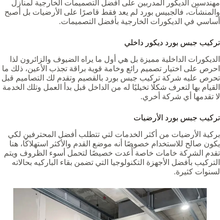
مهندسين الديكور المدربين على أفضل التصميمات الخارجية لمنازل
والمنشآت، فالجبيس بورد لم يعد فقط قاصرًا على الأرضيات بل أصبح
أساسي في الديكورات الخارجية بأفضل التصميمات.
تركيب جبس بورد ديكور داخلي
الديكورات الداخلية مميزة بل هي أول ما يراه الضيوف والزائرون لذا
احرص على اختيار تصميم رائع وخامة قوية براقة تجذب الأعين، ذلك ما
تحرص عليه شركة تركيب جبس بورد بالقصيم وتقدم لك التصاميم قبل
القيام بها لتعرف شكلًا تخيليًا له من الداخل قبل بدأ العمل وتلك الخدمة
لا تقدمها أي شركة أخري.
تركيب جبس بورد الأرضيات
بركية الأرضيات من أكثر الخدمات لتي تتطلب أفضل المحترفين لكي
يكون صالح للاستخدام خصوصًا أنه موضع القدم والأكثر استهلاكًا، هنا
تقدم الشركة خامات خاصة أُعدت خصيصًا لتحمل أسوء الظروف ويتم
التركيب بأفضل الأجهزة التكنولوجيا التي تضمن بقاء الباركيه بحالاته
لسنوات كثيرة.