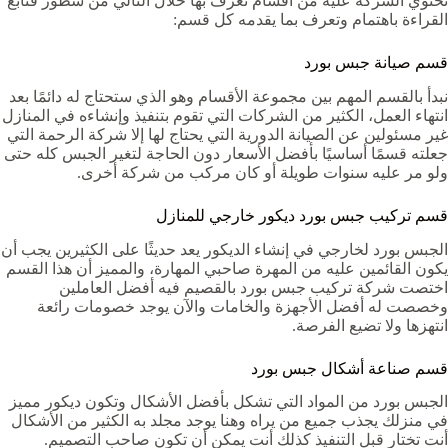
تحتوي الشركة عليه من أقسام تعرف بها خلال التالي من سطور فتابع
القراءة باهتمام وتعرف بما يقدمه كل قسم:
قسم صيانة جبس بورد
نبدأ بالقسم المهم بين مجموعة الأقسام وهو الذي ستحتاج له دائمًا بعد
انتهاء العمل، الكثير من الشركات التي تقوم بتنفيذ وإنشاءه في المنازل
غير مسئولين عن الصيانة الدورية التي يحتاج لها إلا شركة الرحمة التي
جعلته قسمًا أساسيًا بأفضل الأسعار دون الحاجة لتغير الجبس كله حتى
ولو مر عليه سنوات طويلة أو كان مركب من شركة أخرى.
قسم تركيب جبس بورد ديكور خارجي للمنازل
الجبس بورد لخارجي في إنشاء الديكور يعد حديثًا على الكثيرين يجب أن
يكون القائمين عليه من المهرة صاحبي المهارة، والمميز أن هذا القسم
اختصت شركة تركيب جبس بورد بالقصيم فيه أفضل العاملين
وخصصت له أفضل الأجهزة والخامات والآن يوجد خصومات رائعة
انتهزها ولا تضيع الفرصة.
قسم صناعة أشكال جبس بورد
الجبس بورد من المواد التي تشكل بأفضل الأشكال وتكون ديكور مميز
في منزلك يجذب جميع من يراه وهنا يوجد مجلد به الكثير من الأشكال
أنت تختار قبل التنفيذ كذلك أنت يمكن أن تكون صاحب التصميم.