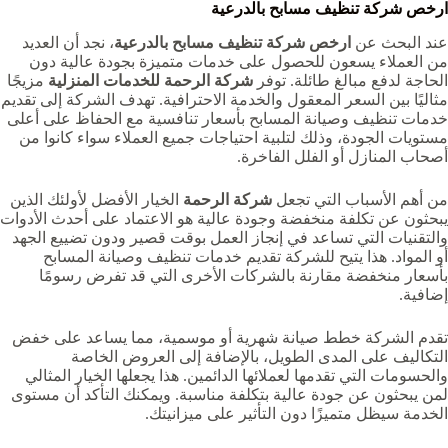
ارخص شركة تنظيف مسابح بالدرعية
عند البحث عن
ارخص شركة تنظيف مسابح بالدرعية
، نجد أن العديد
من العملاء يسعون للحصول على خدمات متميزة بجودة عالية دون
الحاجة لدفع مبالغ طائلة. توفر
شركة الرحمة للخدمات المنزلية
مزيجًا
مثاليًا بين السعر المعقول والخدمة الاحترافية. تهدف الشركة إلى تقديم
خدمات تنظيف وصيانة المسابح بأسعار تنافسية مع الحفاظ على أعلى
مستويات الجودة، وذلك لتلبية احتياجات جميع العملاء سواء كانوا من
أصحاب المنازل أو الفلل الفاخرة.
من أهم الأسباب التي تجعل
شركة الرحمة
الخيار الأفضل لأولئك الذين
يبحثون عن تكلفة منخفضة وجودة عالية هو الاعتماد على أحدث الأدوات
والتقنيات التي تساعد في إنجاز العمل بوقت قصير ودون تضييع الجهد
أو المواد. هذا يتيح للشركة تقديم خدمات تنظيف وصيانة المسابح
بأسعار منخفضة مقارنة بالشركات الأخرى التي قد تفرض رسومًا
إضافية.
تقدم الشركة خطط صيانة شهرية أو موسمية، مما يساعد على خفض
التكاليف على المدى الطويل، بالإضافة إلى العروض الخاصة
والحسومات التي تقدمها لعملائها الدائمين. هذا يجعلها الخيار المثالي
لمن يبحثون عن جودة عالية بتكلفة مناسبة. ويمكنك التأكد أن مستوى
الخدمة سيظل متميزًا دون التأثير على ميزانيتك.