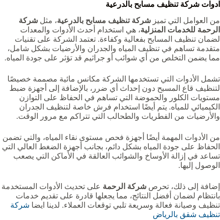
ادوات شركة تنظيف مسابح بالدرعية
من العوامل التي تميز
شركة تنظيف مسابح بالدرعية
، مثل
شركة
الرحمة للخدمات المنزلية
، هي استخدام أحدث الأدوات والمعدات
لضمان تنظيف المسابح بفعالية وكفاءة. تعتمد الشركة على تقنيات
متقدمة تساهم في تنظيف المياه والجدران والأرضيات بشكل شامل،
مما يضمن التخلص من أي شوائب أو جراثيم قد تؤثر على جودة المياه.
تشمل الأدوات التي تستخدمها الشركة مكانس مائية مصممة خصيصًا
لتنظيف قاع المسبح دون إحداث أي ضرر، بالإضافة إلى أجهزة ضبط
مستويات الكلور والحموضة التي تساهم في الحفاظ على التوازن
الكيميائي للمياه. يتم أيضًا استخدام فرش خاصة لتنظيف الجدران
والأرضيات من الفطريات والطحالب التي تتراكم مع مرور الوقت.
من الأدوات المهمة أيضًا أجهزة فحص مستوى نقاء المياه، والتي تضمن
الحفاظ على جودة المياه بشكل دائم، بجانب أجهزة الضغط العالي التي
تساعد في إزالة الأوساخ والشوائب العالقة في الأماكن التي يصعب
الوصول إليها.
إضافة إلى ذلك، تحرص
شركة الرحمة
على تحديث الأدوات المستخدمة
بانتظام لضمان أفضل النتائج، مما يجعلها قادرة على تقديم خدمات
تنظيف وصيانة فعالة وسريعة تلبي توقعات العملاء. لدينا ايضا
شركة
تنظيف شقق بالرياض