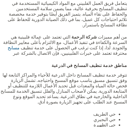
يتعامل فريق العمل الفلبيني مع المواد الكيميائية المستخدمة في
تنظيف المسابح بحرفية عالية، مما يضمن سلامة المستخدمين
والحفاظ على نقاء المياه. يتميز الفريق أيضًا بتوفير خدمة مخصصة
تلائم احتياجات كل عميل، بما في ذلك الصيانة الدورية للحفاظ على
نظافة المسابح باستمرار.
من أهم مميزات
شركة الرحمة
التي تعتمد على عمالة فلبينية هي
السرعة والكفاءة في تنفيذ الأعمال، مع الالتزام بأعلى معايير النظافة
والجودة. لذا، إذا كنت ترغب في الحصول على خدمة تنظيف
مسابح
محترفة تعتمد على خبرات الفلبينيين، فإن الاتصال بالشركة عبر
مناطق خدمة تنظيف المسابح في الدرعية
تتوفر خدمة تنظيف المسابح داخل الدرعية للأحياء والمراكز التابعة لها
وفق تنسيق مسبق يناسب موقع المسبح واحتياجه. تشمل الزيارة
فحص حالة المياه والمعدات قبل تحديد الأعمال اللازمة للتنظيف أو
المتابعة الدورية. يمكن لأصحاب المنازل والفلل تنسيق الخدمة للمسابح
الداخلية والخارجية في نطاق الدرعية. يساعد تحديد الموقع ونوع
المسبح عند الطلب على تجهيز الزيارة بصورة أدق.
حي الطريف
حي البجيري
حي الظهيرة