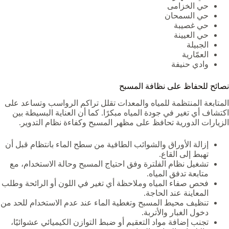
حي الخزامى
حي السمحان
حي غصيبة
حي العيينة
الجبيلة
العمّارية
وادي حنيفة
نصائح للحفاظ على نظافة المسبح
المتابعة المنتظمة للمياه والمعدات تقلل تراكم الرواسب وتساعد على
اكتشاف أي تغير في جودة المياه مبكرًا. كما أن العناية البسيطة بين
الزيارات الدورية تحافظ على مظهر المسبح وكفاءة نظام التدوير.
إزالة الأوراق والشوائب الطافية من سطح الماء بانتظام قبل أن
تهبط إلى القاع.
تشغيل نظام الفلترة وفق احتياج المسبح وحالة الاستخدام، مع
متابعة تدفق المياه.
فحص صفاء المياه وملاحظة أي تغير في اللون أو الرائحة وطلب
المعاينة عند الحاجة.
تنظيف محيط المسبح وتغطية الماء عند عدم الاستخدام للحد من
دخول الغبار والأتربة.
تجنب إضافة مواد التعقيم أو ضبط التوازن الكيميائي عشوائيًا،