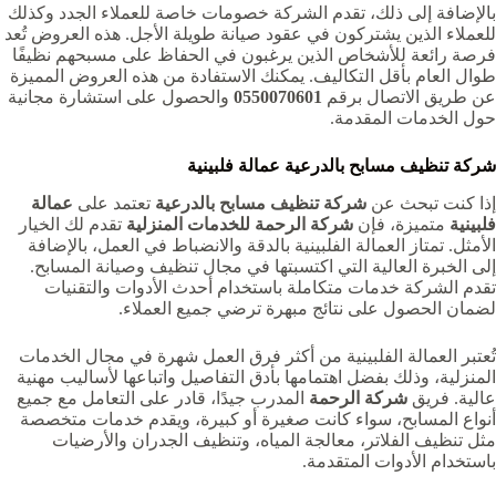
بالإضافة إلى ذلك، تقدم الشركة خصومات خاصة للعملاء الجدد وكذلك
للعملاء الذين يشتركون في عقود صيانة طويلة الأجل. هذه العروض تُعد
فرصة رائعة للأشخاص الذين يرغبون في الحفاظ على مسبحهم نظيفًا
طوال العام بأقل التكاليف. يمكنك الاستفادة من هذه العروض المميزة
عن طريق الاتصال برقم
0550070601
والحصول على استشارة مجانية
حول الخدمات المقدمة.
شركة تنظيف مسابح بالدرعية عمالة فلبينية
إذا كنت تبحث عن
شركة تنظيف مسابح بالدرعية
تعتمد على
عمالة
فلبينية
متميزة، فإن
شركة الرحمة للخدمات المنزلية
تقدم لك الخيار
الأمثل. تمتاز العمالة الفلبينية بالدقة والانضباط في العمل، بالإضافة
إلى الخبرة العالية التي اكتسبتها في مجال تنظيف وصيانة المسابح.
تقدم الشركة خدمات متكاملة باستخدام أحدث الأدوات والتقنيات
لضمان الحصول على نتائج مبهرة ترضي جميع العملاء.
تُعتبر العمالة الفلبينية من أكثر فرق العمل شهرة في مجال الخدمات
المنزلية، وذلك بفضل اهتمامها بأدق التفاصيل واتباعها لأساليب مهنية
عالية. فريق
شركة الرحمة
المدرب جيدًا، قادر على التعامل مع جميع
أنواع المسابح، سواء كانت صغيرة أو كبيرة، ويقدم خدمات متخصصة
مثل تنظيف الفلاتر، معالجة المياه، وتنظيف الجدران والأرضيات
باستخدام الأدوات المتقدمة.