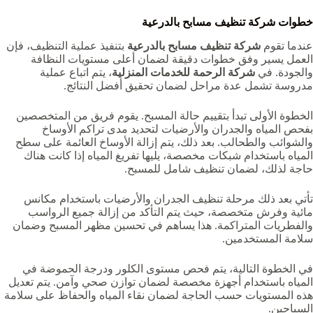
خطوات شركة تنظيف مسابح بالدرعية
عندما تقوم
شركة تنظيف مسابح بالدرعية
بتنفيذ عملية التنظيف، فإن
العمل يسير وفق خطوات دقيقة لضمان أعلى مستويات النظافة
والجودة. في
شركة الرحمة للخدمات المنزلية
، يتم اتباع عملية
مدروسة تشمل عدة مراحل لضمان تحقيق أفضل النتائج.
الخطوة الأولى تبدأ بتقييم حالة المسبح. يقوم فريق من المتخصصين
بفحص المياه والجدران والأرضيات لتحديد مدى تراكم الأوساخ
والشوائب والطحالب. بعد ذلك، يتم إزالة الأوساخ العائمة على سطح
المياه باستخدام شبكات مخصصة، يليها تفريغ المياه إذا كانت هناك
حاجة لذلك، لضمان تنظيف شامل للمسبح.
تأتي بعد ذلك مرحلة تنظيف الجدران والأرضيات باستخدام مكانس
مائية وفرش متخصصة، حيث يتم التأكد من إزالة جميع الرواسب
والفطريات المتراكمة. هذا يساهم في تحسين مظهر المسبح وضمان
سلامة المستخدمين.
في الخطوة التالية، يتم فحص مستوى الكلور ودرجة الحموضة في
المياه باستخدام أجهزة مخصصة لضمان توازن صحي وآمن. يتم تعديل
هذه المستويات حسب الحاجة لضمان نقاء المياه والحفاظ على سلامة
السباحين.