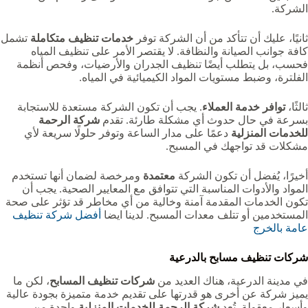
الشركة.
ثانيًا، عليك أن تتأكد من أن الشركة توفر
خدمات تنظيف متكاملة
تشمل
كافة جوانب الصيانة والنظافة. لا يقتصر الأمر على تنظيف المياه
فحسب، بل يتطلب أيضًا تنظيف الجدران والأرضيات، وفحص أنظمة
الفلترة، وضبط مستويات المواد الكيميائية في المياه.
ثالثًا،
توافر خدمة العملاء
. يجب أن تكون الشركة مستعدة للاستجابة
بسرعة في حال حدوث أي مشكلة طارئة. تقدم
شركة الرحمة
للخدمات المنزلية
دعمًا على مدار الساعة وتوفر حلولًا سريعة لأي
مشكلات قد تواجهك في المسبح.
أخيرًا، يُفضل أن تكون الشركة
معتمدة
ومرخصة لضمان أنها تستخدم
المواد والأدوات المناسبة التي تتوافق مع المعايير الصحية. يجب أن
تكون الخدمات المقدمة آمنة وخالية من أي مخاطر قد تؤثر على صحة
المستخدمين أو تتلف معدات المسبح. لدينا ايضا
أفضل شركة تنظيف
عامة بالخرج
شركات تنظيف مسابح بالدرعية
في مدينة الدرعية، هناك العديد من
شركات تنظيف المسابح
، لكن ما
يميز شركة عن أخرى هو قدرتها على تقديم خدمة متميزة بجودة عالية
وأسعار معقولة. تُعد
شركة الرحمة للخدمات المنزلية
واحدة من