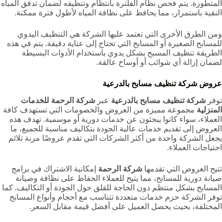
المتطورة. يتم فحص نظام الفلترة بانتظام وتنظيفه لضمان تدفق المياه
النقية باستمرار، مما يحافظ على نظافة المياه لأطول فترة ممكنة.
ومن الطرق الأخرى التي تعتمد عليها الشركة هي التنظيف اليدوي
للمسابح الصغيرة أو المسابح التي تحتاج إلى عناية دقيقة. يتم في هذه
الطريقة تنظيف المسبح بشكل يدوي باستخدام الأدوات البسيطة
لضمان إزالة أي شوائب أو أوساخ عالقة.
عروض شركة تنظيف مسابح بالدرعية
توفر
شركة تنظيف مسابح بالدرعية
عبر
شركة الرحمة للخدمات
المنزلية
مجموعة مميزة من العروض والخصومات التي تستهدف كافة
العملاء، سواء كانوا يبحثون عن خدمات دورية أو موسمية. تهدف هذه
العروض إلى تقديم خدمات عالية الجودة بتكاليف مناسبة للجميع، ما
يجعل الشركة واحدة من أكثر الشركات التي تقدم عروضًا مرنة تلائم
احتياجات العملاء.
تتيح العروض التي تقدمها
شركة الرحمة
إمكانية الاشتراك في برامج
صيانة دورية للمسابح، مما يتيح للعملاء الحفاظ على نظافة وصيانة
المسابح بشكل منتظم دون الحاجة للقلق حول الجودة أو التكاليف. كما
توفر الشركة حزم خدمات متعددة تتناسب مع أحجام وأنواع المسابح
المختلفة، بحيث يحصل العميل على أفضل قيمة مقابل السعر.