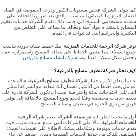
كما تتولى الشركة فحص مستويات الكلور ودرجة الحموضة في المياه
لضمان التوازن الكيميائي المناسب، والذي يعد ضروريًا للحفاظ على
سلامة مستخدمي المسبح. إلى جانب ذلك، تقدم الشركة خدمات تعقيم
المسابح باستخدام مواد آمنة وفعّالة، ما يساعد على التخلص من
البكتيريا والجراثيم التي قد تتواجد في المياه.
توفر
شركة الرحمة للخدمات المنزلية
أيضًا خطط صيانة دورية تناسب
جميع العملاء، مما يضمن الحفاظ على نظافة المسبح واستمرارية عمله
بأفضل شكل ممكن. لدينا ايضا
شركة انشاء مسابح بالرياض
كيف تختار شركة تنظيف مسابح بالدرعية؟
عندما يتعلق الأمر باختيار
شركة تنظيف مسابح بالدرعية
، هناك عدة
عوامل يجب أخذها في الاعتبار لضمان أنك تتعاقد مع الشركة المثلى
التي تلبي احتياجاتك بدقة واحترافية. يجب أن تكون الشركة قادرة على
تقديم خدمات مخصصة وفقًا لحجم ونوع المسبح، بالإضافة إلى توفير
فريق من ذوي الخبرة في تنظيف وصيانة المسابح.
أول ما يجب النظر إليه هو
سمعة الشركة
. تعتبر
شركة الرحمة
للخدمات المنزلية
مثالًا على الشركات التي تتمتع بسمعة طيبة، حيث
تقدم خدمات موثوقة ومتكاملة. يمكنك الاطلاع على تقييمات العملاء
السابقين للتأكد من جودة الخدمات المقدمة ومدى رضاهم عن أداء