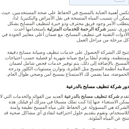
تكمن أهمية العناية بالمسبح في الحفاظ على صحة المستخدمين، حيث
يمكن أن تتسبب المياه المتسخة في نقل الأمراض والبكتيريا. لذا،
يتطلب الأمر وجود فريق محترف وذو خبرة لتنظيف المسابح بشكل
دوري. تتميز
شركة الرحمة للخدمات المنزلية
باستخدامها أحدث
الأدوات التقنية في تنظيف المسابح، مع ضمان أعلى معايير الجودة في
كل مرحلة من مراحل العمل.
تتيح لك الشركة الحصول على خدمات تنظيف وصيانة مسابح دقيقة
ومنتظمة، وتقدم أيضًا برامج صيانة شهرية أو فصلية حسب احتياجات
المسبح. بالإضافة إلى ذلك، يتم توفير خدمات فحص شامل لضمان
سلامة أنظمة المسبح مثل الفلترة، وتوازن مستويات الكلور ودرجة
الحموضة، مما يضمن لك الاستمتاع بمسبح آمن وصحي طوال العام.
دور شركة تنظيف مسابح بالدرعية
تقدم
شركة تنظيف مسابح بالدرعية‏
العديد من الفوائد والخدمات التي لا
يمكن الاستغناء عنها إذا كنت تملك مسبحًا في منزلك أو فيلتك. هذه
الشركة هي المسؤولة عن الحفاظ على مياه المسبح نظيفة وآمنة
للاستخدام، وتقوم بتقديم حلول احترافية لتفادي أي مشاكل صحية قد
تنتج عن المياه الملوثة.