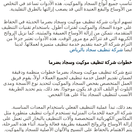
تناسب جميع أنواع السجاد والموكيت. هذه الأدوات تساعد في التخلص
من الأوساخ والبقع العنيدة التي قد يصعب إزالتها بالطرق التقليدية.
تسهم أدوات شركة تنظيف موكيت وسجاد بضرما‏‏‏ الحديثة في الحفاظ
على جودة السجاد والموكيت لفترات أطول. باستخدام تقنيات التنظيف
المتقدمة، نتمكن من إزالة الأوساخ العميقة والمثبتة، كما نزيل الروائح
الكريهة التي قد تتراكم مع مرور الوقت. هذه الأدوات تعتبر جزءاً من
التزام شركة الرحمة بتقديم خدمة تنظيف متميزة لعملائها. لدينا
ايضا
شركة تنظيف سجاد بالرياض
خطوات شركة تنظيف موكيت وسجاد بضرما‏‏‏
تتبع شركة تنظيف موكيت وسجاد بضرما‏‏‏ خطوات منظمة ودقيقة
لضمان تقديم أفضل خدمة تنظيف لجميع العملاء. أولاً، يقوم فريق
العمل المتخصص بفحص السجاد والموكيت لتحديد نوع الأنسجة ومدى
التلوث أو التلف الذي قد يكون موجودًا. بعد ذلك، يتم تحديد الطريقة
الأنسب لتنظيف السجاد بناءً على هذا الفحص.
بعد ذلك، تبدأ عملية التنظيف الفعلي باستخدام المعدات المناسبة.
شركة الرحمة للخدمات المنزلية تستخدم أدوات تنظيف متطورة مثل
المكانس الكهربائية المتخصصة وآلات التنظيف بالبخار التي تعمل على
إزالة الأوساخ والروائح العميقة بطريقة فعالة وآمنة. أثناء هذه المرحلة،
يتم الاهتمام بالحفاظ على النسيج والألوان الأصلية للسجاد والموكيت.