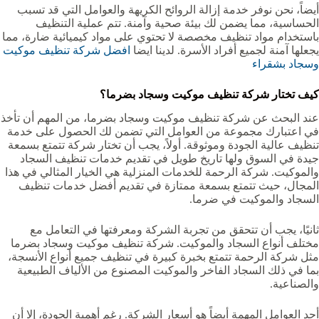
أيضاً، نحن نوفر خدمة إزالة الروائح الكريهة والعوامل التي قد تسبب
الحساسية، مما يضمن لك بيئة صحية وآمنة. تتم عملية التنظيف
باستخدام مواد تنظيف مخصصة لا تحتوي على مواد كيميائية ضارة، مما
يجعلها آمنة لجميع أفراد الأسرة. لدينا ايضا
افضل شركة تنظيف موكيت
وسجاد بشقراء
كيف تختار شركة تنظيف موكيت وسجاد بضرما‏‏‏؟
عند البحث عن شركة تنظيف موكيت وسجاد بضرما‏‏‏، من المهم أن تأخذ
في اعتبارك مجموعة من العوامل التي تضمن لك الحصول على خدمة
تنظيف عالية الجودة وموثوقة. أولاً، يجب أن تختار شركة تتمتع بسمعة
جيدة في السوق ولها تاريخ طويل في تقديم خدمات تنظيف السجاد
والموكيت. شركة الرحمة للخدمات المنزلية هي الخيار المثالي في هذا
المجال، حيث تتمتع بسمعة ممتازة في تقديم أفضل خدمات تنظيف
السجاد والموكيت في ضرما.
ثانيًا، يجب أن تتحقق من تجربة الشركة ومعرفتها في التعامل مع
مختلف أنواع السجاد والموكيت. شركة تنظيف موكيت وسجاد بضرما‏‏‏
مثل شركة الرحمة تتمتع بخبرة كبيرة في تنظيف جميع أنواع الأنسجة،
بما في ذلك السجاد الفاخر والموكيت المصنوع من الألياف الطبيعية
والصناعية.
أحد العوامل المهمة أيضاً هو أسعار الشركة. رغم أهمية الجودة، إلا أن