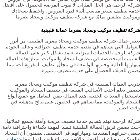
شركة الرحمة هي الحل المثالي. لا تفوت الفرصة للحصول على أفضل
خدمة تنظيف بسعر مناسب أثناء فترة العروض، واحتفظ بسجادك
وموكيتك نظيفين تمامًا مع شركة تنظيف موكيت وسجاد بضرما‏‏‏.
شركة تنظيف موكيت وسجاد بضرما‏‏‏‏ عمالة فلبينية
تعتبر عمالة شركة تنظيف موكيت وسجاد بضرما‏‏‏ الفلبينية من أبرز
العوامل التي تساهم في تقديم خدمة تنظيف احترافية وعالية الجودة.
شركة الرحمة للخدمات المنزلية تعتمد بشكل كبير على العمالة
الفلبينية المتخصصة في تنظيف السجاد والموكيت. تمتاز هذه العمالة
بمهارتها العالية وخبرتها الواسعة في مجال تنظيف المفروشات، مما
يضمن للعملاء الحصول على خدمة تنظيف متميزة.
تدريب العمالة الفلبينية في شركة تنظيف موكيت وسجاد بضرما‏‏‏
يتضمن تعلم أحدث الأساليب المتبعة في تنظيف السجاد والموكيت
باستخدام المعدات الحديثة. هذه العمالة تتقن التعامل مع جميع أنواع
السجاد والموكيت، مما يساهم في الحصول على نتائج مدهشة في
وقت قصير.
شركة الرحمة تهتم بتقديم خدمة تنظيف مريحة وآمنة لجميع عملائها،
حيث يضمن فريق العمالة الفلبينية تنفيذ المهمة بكفاءة واحترافية تامة.
بفضل خبراتهم المتقدمة ومهاراتهم في التنظيف، يضمنون أن السجاد
والموكيت يبقيان في أفضل حالاتهما بعد التنظيف. لدينا ايضا
خدمات