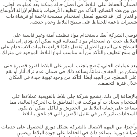
لضمان الحفاظ على البلاط في أفضل حالة ممكنة بعد عمليات الجلي.
من بين هذه النصائح، التأكد من تنظيف الأرضيات بانتظام لإزالة الأوساخ
والغبار التي قد تتجمع. يُفضل استخدام ممسحة ناعمة أو فرشاة ذات
شعيرات ناعمة للحفاظ على سطح البلاط وعدم خدشه.
توصي الشركة أيضًا باستخدام مواد تنظيف آمنة وغير قاسية على
البلاط، حيث أن استخدام مواد كيميائية قوية يمكن أن يؤدي إلى تلف
السطح على المدى الطويل. يُفضل دائمًا قراءة تعليمات الاستخدام على
أي منتج تنظيف والتأكد من أنه مناسب لنوع البلاط الموجود في منزلك.
بعد عمليات الجلي، يُنصح بتجنب السير على البلاط لفترة قصيرة حتى
يتمكن من الجفاف تمامًا. يساعد ذلك في ضمان عدم ترك آثار أو بقع
على السطح. من الجيد أيضًا التأكد من وجود تهوية جيدة في المكان
خلال فترة التجفيف.
بالإضافة إلى ذلك، تشجع شركة جلي بلاط بالقويعية‏ عملاءها على
استخدام سجادات أو موكيت في المناطق ذات الحركة العالية، مما
يساعد على حماية البلاط من الخدوش والتآكل. يمكن أن يكون
للسجادات تأثير كبير في تقليل الأضرار التي قد تلحق بالبلاط.
وأخيرًا، من المهم الاتصال بالشركة بشكل دوري للحصول على خدمات
صيانة دورية. يساعد ذلك في الحفاظ على جودة البلاط ويضمن