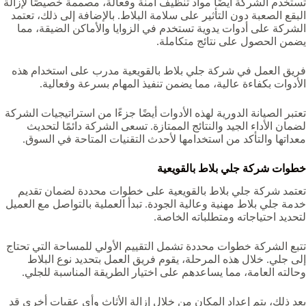
تستخدم الشركة أيضًا مواد تنظيف آمنة وفعالة، مصممة خصيصًا لإزالة
البقع الصعبة دون التأثير على سلامة البلاط. بالإضافة إلى ذلك، تعتمد
الشركة على أدوات يدوية تستخدم في الزوايا والأماكن الضيقة، مما
يضمن الحصول على نتائج متكاملة.
فريق العمل في شركة جلي بلاط بالقويعية‏ مدرب على استخدام هذه
الأدوات بكفاءة عالية، مما يضمن تنفيذ المهام بسرعة وفعالية.
تعتبر الصيانة الدورية لهذه الأدوات أيضًا جزءًا من استراتيجيات الشركة
لضمان الأداء الجيد والنتائج الممتازة. تسعى الشركة دائمًا لتحديث
معداتها والتأكد من استخدامها لأحدث التقنيات المتاحة في السوق.
خطوات شركة جلي بلاط بالقويعية‏
تعتمد شركة جلي بلاط بالقويعية‏ على خطوات محددة لضمان تقديم
خدمة جلي بلاط مهنية وعالية الجودة. تبدأ العملية بالتواصل مع العميل
لتحديد احتياجاته ومتطلباته الخاصة.
تتبع الشركة خطوات محددة تشمل التقييم الأولي للمساحة التي تحتاج
إلى جلي. خلال هذه المرحلة، يقوم فريق العمل بتحديد نوع البلاط
وحالته العامة، مما يساعدهم على اختيار الطريقة المناسبة للجلي.
بعد ذلك، يتم إعداد المكان من خلال إزالة الأثاث وأي عقبات أخرى قد