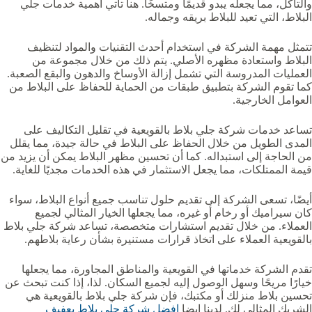
والتآكل، مما يجعله يبدو قديمًا ومتسخًا. هنا تأتي أهمية خدمات جلي
البلاط، التي تعيد للبلاط بريقه وجماله.
تتمثل مهمة الشركة في استخدام أحدث التقنيات والمواد لتنظيف
البلاط واستعادة مظهره الأصلي. يتم ذلك من خلال مجموعة من
العمليات المدروسة التي تشمل إزالة الأوساخ والدهون والبقع الصعبة.
كما تقوم الشركة بتطبيق طبقات من الحماية للحفاظ على البلاط من
العوامل الخارجية.
تساعد خدمات شركة جلي بلاط بالقويعية‏ في تقليل التكاليف على
المدى الطويل من خلال الحفاظ على البلاط في حالة جيدة، مما يقلل
من الحاجة إلى استبداله. كما أن تحسين مظهر البلاط يمكن أن يزيد من
قيمة الممتلكات، مما يجعل الاستثمار في هذه الخدمات مجديًا للغاية.
أيضًا، تسعى الشركة إلى تقديم حلول تناسب جميع أنواع البلاط، سواء
كان سيراميك أو رخام أو غيره، مما يجعلها الخيار المثالي لجميع
العملاء. من خلال تقديم استشارات متخصصة، تساعد شركة جلي بلاط
بالقويعية‏ العملاء على اتخاذ قرارات مستنيرة بشأن رعاية بلاطهم.
تقدم الشركة خدماتها في القويعية والمناطق المجاورة، مما يجعلها
خيارًا مريحًا وسهل الوصول إليه لجميع السكان. لذا، إذا كنت تبحث عن
تحسين بلاط منزلك أو مكتبك، فإن شركة جلي بلاط بالقويعية‏ هي
الشريك المثالي لك. لدينا ايضا
افضل شركة جلي بلاط بعفيف