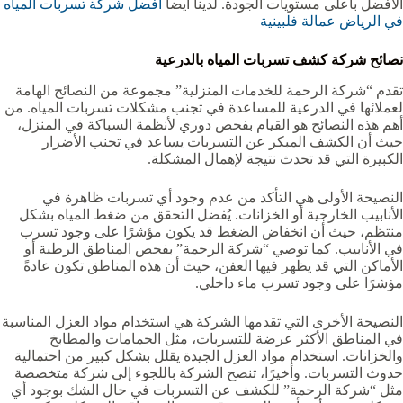
الأفضل بأعلى مستويات الجودة. لدينا ايضا
أفضل شركة تسربات المياه
في الرياض عمالة فلبينية
نصائح شركة كشف تسربات المياه بالدرعية
تقدم “شركة الرحمة للخدمات المنزلية” مجموعة من النصائح الهامة
لعملائها في الدرعية للمساعدة في تجنب مشكلات تسربات المياه. من
أهم هذه النصائح هو القيام بفحص دوري لأنظمة السباكة في المنزل،
حيث أن الكشف المبكر عن التسربات يساعد في تجنب الأضرار
الكبيرة التي قد تحدث نتيجة لإهمال المشكلة.
النصيحة الأولى هي التأكد من عدم وجود أي تسربات ظاهرة في
الأنابيب الخارجية أو الخزانات. يُفضل التحقق من ضغط المياه بشكل
منتظم، حيث أن انخفاض الضغط قد يكون مؤشرًا على وجود تسرب
في الأنابيب. كما توصي “شركة الرحمة” بفحص المناطق الرطبة أو
الأماكن التي قد يظهر فيها العفن، حيث أن هذه المناطق تكون عادةً
مؤشرًا على وجود تسرب ماء داخلي.
النصيحة الأخرى التي تقدمها الشركة هي استخدام مواد العزل المناسبة
في المناطق الأكثر عرضة للتسربات، مثل الحمامات والمطابخ
والخزانات. استخدام مواد العزل الجيدة يقلل بشكل كبير من احتمالية
حدوث التسربات. وأخيرًا، تنصح الشركة باللجوء إلى شركة متخصصة
مثل “شركة الرحمة” للكشف عن التسربات في حال الشك بوجود أي