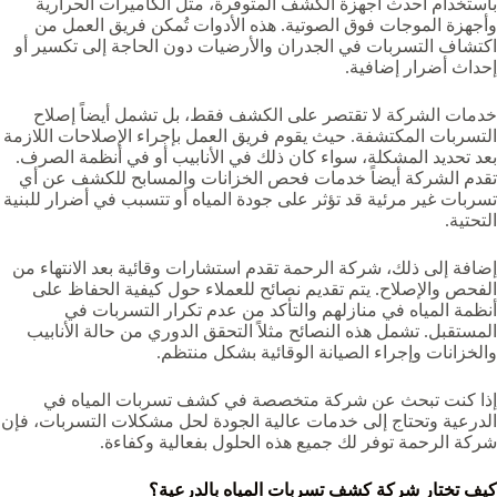
باستخدام أحدث أجهزة الكشف المتوفرة، مثل الكاميرات الحرارية
وأجهزة الموجات فوق الصوتية. هذه الأدوات تُمكن فريق العمل من
اكتشاف التسربات في الجدران والأرضيات دون الحاجة إلى تكسير أو
إحداث أضرار إضافية.
خدمات الشركة لا تقتصر على الكشف فقط، بل تشمل أيضاً إصلاح
التسربات المكتشفة. حيث يقوم فريق العمل بإجراء الإصلاحات اللازمة
بعد تحديد المشكلة، سواء كان ذلك في الأنابيب أو في أنظمة الصرف.
تقدم الشركة أيضاً خدمات فحص الخزانات والمسابح للكشف عن أي
تسربات غير مرئية قد تؤثر على جودة المياه أو تتسبب في أضرار للبنية
التحتية.
إضافة إلى ذلك، شركة الرحمة تقدم استشارات وقائية بعد الانتهاء من
الفحص والإصلاح. يتم تقديم نصائح للعملاء حول كيفية الحفاظ على
أنظمة المياه في منازلهم والتأكد من عدم تكرار التسربات في
المستقبل. تشمل هذه النصائح مثلاً التحقق الدوري من حالة الأنابيب
والخزانات وإجراء الصيانة الوقائية بشكل منتظم.
إذا كنت تبحث عن شركة متخصصة في كشف تسربات المياه في
الدرعية وتحتاج إلى خدمات عالية الجودة لحل مشكلات التسربات، فإن
شركة الرحمة توفر لك جميع هذه الحلول بفعالية وكفاءة.
كيف تختار شركة كشف تسربات المياه بالدرعية؟