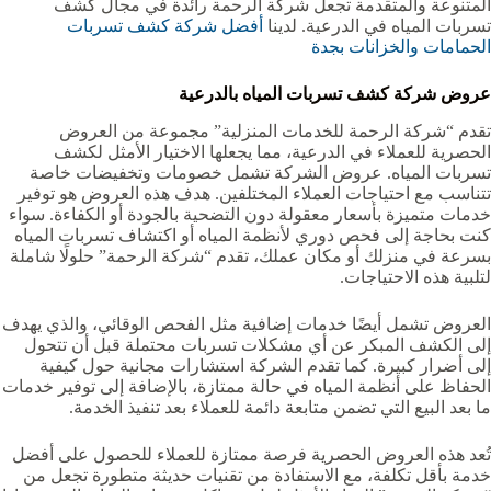
المتنوعة والمتقدمة تجعل شركة الرحمة رائدة في مجال كشف
تسربات المياه في الدرعية. لدينا
أفضل شركة كشف تسربات
الحمامات والخزانات بجدة
عروض شركة كشف تسربات المياه بالدرعية
تقدم “شركة الرحمة للخدمات المنزلية” مجموعة من العروض
الحصرية للعملاء في الدرعية، مما يجعلها الاختيار الأمثل لكشف
تسربات المياه. عروض الشركة تشمل خصومات وتخفيضات خاصة
تتناسب مع احتياجات العملاء المختلفين. هدف هذه العروض هو توفير
خدمات متميزة بأسعار معقولة دون التضحية بالجودة أو الكفاءة. سواء
كنت بحاجة إلى فحص دوري لأنظمة المياه أو اكتشاف تسربات المياه
بسرعة في منزلك أو مكان عملك، تقدم “شركة الرحمة” حلولًا شاملة
لتلبية هذه الاحتياجات.
العروض تشمل أيضًا خدمات إضافية مثل الفحص الوقائي، والذي يهدف
إلى الكشف المبكر عن أي مشكلات تسربات محتملة قبل أن تتحول
إلى أضرار كبيرة. كما تقدم الشركة استشارات مجانية حول كيفية
الحفاظ على أنظمة المياه في حالة ممتازة، بالإضافة إلى توفير خدمات
ما بعد البيع التي تضمن متابعة دائمة للعملاء بعد تنفيذ الخدمة.
تُعد هذه العروض الحصرية فرصة ممتازة للعملاء للحصول على أفضل
خدمة بأقل تكلفة، مع الاستفادة من تقنيات حديثة متطورة تجعل من