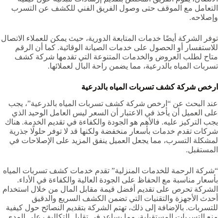
التعامل مع الموقف حتى وصول الفريق الفني للكشف عن التسرب
وإصلاحه.
توفر الشركة أيضًا خدمات المتابعة الدورية، حيث يمكن للعملاء الاتصال
للاستفسار أو الحصول على خدمات الصيانة الوقائية. كما أن الرقم
متاح لطلب العروض والخدمات المتنوعة التي تقدمها شركة كشف
تسربات المياه بالدرعية، مما يضمن راحة البال لعملائها.
ارخص شركة كشف تسربات المياه بالدرعية
عند البحث عن “ارخص شركة كشف تسربات المياه بالدرعية”، يجب
على العميل أن يأخذ في الاعتبار أن السعر ليس العامل الوحيد الذي
يجب التركيز عليه. فالأهم هو الجودة والكفاءة في تقديم الخدمة. هناك
شركات تقدم خدمات بأسعار منخفضة ولكنها قد لا توفر حلولًا جذرية
لمشكلة التسرب، مما يجعل العميل ينفق المزيد على الإصلاحات في
المستقبل.
“شركة الرحمة للخدمات المنزلية” تقدم خدمات كشف تسربات المياه
بأسعار مناسبة مع الحفاظ على الجودة العالية والكفاءة في الأداء.
الشركة تحرص على تقديم أفضل قيمة مقابل المال من خلال استخدام
أحدث الأجهزة والتقنيات التي تضمن الكشف السريع والدقيق
للتسربات. بالإضافة إلى ذلك، تهتم الشركة بتقديم النصائح حول كيفية
منع التسربات المستقبلية، مما يساعد في تقليل التكاليف على المدى