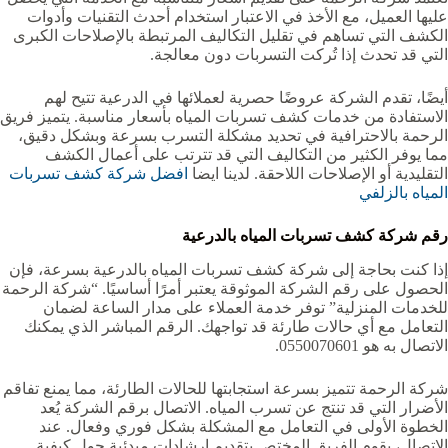
عليها العميل، مع الأخذ في الاعتبار استخدام أحدث التقنيات وأدوات
الكشف التي تساهم في تقليل التكاليف المرتبطة بالإصلاحات الكبرى
التي قد تحدث إذا تُركت التسربات دون معالجة.
أيضًا، تقدم الشركة عروضًا حصرية لعملائها في الدرعية تتيح لهم
الاستفادة من خدمات كشف تسربات المياه بأسعار مناسبة. يتميز فريق
الرحمة بالاحترافية في تحديد مشكلة التسرب بسرعة وبشكل دقيق،
مما يوفر الكثير من التكاليف التي قد تترتب على أعمال الكشف
التقليدية أو الإصلاحات اللاحقة. لدينا ايضا
افضل شركة كشف تسربات
المياه بالزلفي
رقم شركة كشف تسربات المياه بالدرعية
إذا كنت بحاجة إلى شركة كشف تسربات المياه بالدرعية بسرعة، فإن
الحصول على رقم الشركة الموثوقة يعتبر أمرًا أساسيًا. “شركة الرحمة
للخدمات المنزلية” توفر خدمة العملاء على مدار الساعة لضمان
التعامل مع أي حالات طارئة قد تواجهك. الرقم المباشر الذي يمكنك
الاتصال به هو 0550070601.
شركة الرحمة تتميز بسرعة استجابتها للحالات الطارئة، مما يمنع تفاقم
الأضرار التي قد تنتج عن تسرب المياه. الاتصال برقم الشركة يُعد
الخطوة الأولى في التعامل مع المشكلة بشكل فوري وفعال. عند
الاتصال، يقوم الفريق المختص بتقديم إرشادات مبدئية حول كيفية