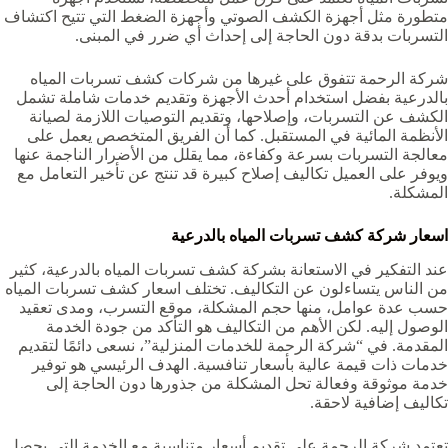
متطورة مثل أجهزة الكشف الصوتي وأجهزة الضغط التي تتيح اكتشاف
التسربات بدقة دون الحاجة إلى إحداث أي ضرر في المبنى.
شركة الرحمة تتفوق على غيرها من شركات كشف تسربات المياه
بالدرعية بفضل استخدام أحدث الأجهزة وتقديم خدمات شاملة تشمل
الكشف عن التسربات، وإصلاحها، وتقديم التوصيات اللازمة لصيانة
الأنظمة المائية في المستقبل. كما أن الفريق المتخصص يعمل على
معالجة التسربات بسرعة وكفاءة، مما يقلل من الأضرار الناجمة عنها
ويوفر على العميل تكاليف إصلاح كبيرة قد تنتج عن تأخير التعامل مع
المشكلة.
اسعار شركة كشف تسربات المياه بالدرعية
عند التفكير في الاستعانة بشركة كشف تسربات المياه بالدرعية، كثير
من الناس يتساءلون عن التكاليف. تختلف اسعار كشف تسربات المياه
حسب عدة عوامل، منها حجم المشكلة، موقع التسرب، ومدى تعقيد
الوصول إليه. لكن الأهم من التكاليف هو التأكد من جودة الخدمة
المقدمة. في “شركة الرحمة للخدمات المنزلية”، نسعى دائمًا لتقديم
خدمات ذات قيمة عالية بأسعار تنافسية. الهدف الرئيسي هو توفير
خدمة موثوقة وفعالة تحل المشكلة من جذورها دون الحاجة إلى
تكاليف إضافية لاحقة.
تعتمد شركة الرحمة على تقديم أسعار متناسبة مع الخدمة التي يحصل