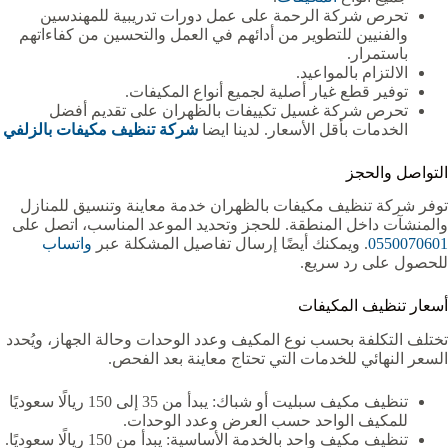
تحرص شركة الرحمة على عمل دورات تدريبية للمهندسين
والفنيين للتطوير من أدائهم في العمل والتحسين من كفاءاتهم
باستمرار.
الالتزام بالمواعيد.
توفير قطع غيار أصلية لجميع أنواع المكيفات.
تحرص شركة غسيل تكييفات بالظهران على تقديم أفضل
الخدمات بأقل الأسعار. لدينا ايضا
شركة تنظيف مكيفات بالزلفي
التواصل والحجز
توفر شركة تنظيف مكيفات بالظهران خدمة معاينة وتنسيق للمنازل
والمنشآت داخل المنطقة. للحجز وتحديد الموعد المناسب، اتصل على
0550070601
. ويمكنك أيضًا إرسال تفاصيل المشكلة عبر
واتساب
للحصول على رد سريع.
أسعار تنظيف المكيفات
تختلف التكلفة بحسب نوع المكيف وعدد الوحدات وحالة الجهاز، ويُحدد
السعر النهائي للخدمات التي تحتاج معاينة بعد الفحص.
تنظيف مكيف سبليت أو شباك: يبدأ من 35 إلى 150 ريالًا سعوديًا
للمكيف الواحد حسب العرض وعدد الوحدات.
تنظيف مكيف واحد بالخدمة الأساسية: يبدأ من 150 ريالًا سعوديًا.