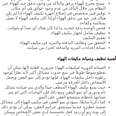
مسح مخرج الهواء برفق والتأكد من وجود تدفق جيد للهواء عبر
النظام من خلال التأكد من عدم وجود عوائق في أي مكان.
توفير فني متخصص في إصلاح أجهزة تكييف الهواء إذا لم يكن
هناك قدر جيد من تدفق الهواء أو إذا كان مكيف الهواء لا يعمل
بسلاسة وكفاءة.
فحص الوحدة بدقة لتحديد ما إذا كان هناك أي صدأ أو شوائب.
تنظيف شامل لجهاز مكيف الهواء.
تعقيم المكيف.
التحقق من وظائف التدفئة والتبريد في مكيف الهواء.
صيانة إعدادات التبريد والتدفئة كجزء من صيانته.
أهمية تنظيف وصيانة مكيفات الهواء
الصيانة الدورية لمكيفات الهواء ضرورية للغاية لأنها يمكن أن
تقطع شوطًا طويلاً في منع حدوث مشاكل أكبر لأنه نظرًا لوجود
رطوبة داخل مكيفات الهواء، فإنها تؤدي إلى نمو العفن وتجعل
الأشخاص داخل الغرفة مرضى.
حيث يمنع مكيف الهواء المنظف جيدًا والذي يتم صيانته بشكل
تام ودوري أي نمو للعفن ومع ذلك فإن الوحدات التي لم يتم
صيانتها بانتظام ستشجع العفن على النمو.
كما ذكرنا سابقًا، سيؤدي نمو العفن في مكيف الهواء إلى مشاكل
صحية خطيرة عندما تستنشق جراثيم العفن، يمكن أن يؤدي ذلك
إلى نوبة ربو أو ردود فعل تحسسية لدى بعض الأشخاص ويمكن