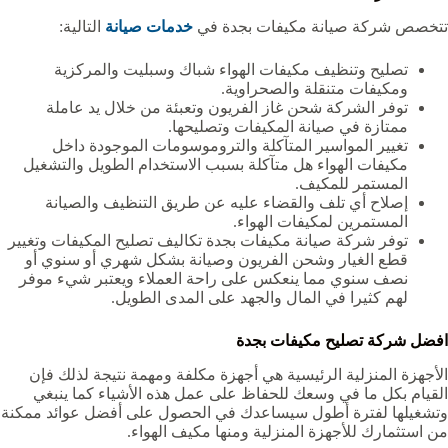
تتخصص شركة صيانة مكيفات بجدة في
خدمات صيانة
التالية:
تصليح وتنظيف مكيفات الهواء شباك وسبليت والمركزية
ومكيفات متنقلة والصحراوية.
توفر الشركة شحن غاز الفريون وتعبئة من خلال يد عاملة
ممتازة في صيانة المكيفات وتصليحها.
تغيير المواسير المتآكلة والتروموسومات الموجودة داخل
مكيفات الهواء هل متآكلة بسبب الاستخدام الطويل والتشغيل
المستمر للمكيف.
إصلاح أي تلف والقضاء عليه عن طريق التنظيف والصيانة
المستمرين لمكيفات الهواء.
توفر شركة صيانة مكيفات بجدة تكاليف تصليح المكيفات وتغيير
قطع الغيار وشحن الفريون وصيانة بشكل شهري أو سنوي أو
نصف سنوي مما ينعكس على راحة العملاء ويعتبر شيء موفر
لهم كثيرا في المال والجهد على المدى الطويل.
افضل شركة تصليح مكيفات بجدة
الأجهزة المنزلية الرئيسية هي أجهزة مكلفة ومهمة نتيجة لذلك فإن
القيام بكل ما في وسعك للحفاظ على عمل هذه الأشياء كما ينبغي
وتشغيلها لفترة أطول سيساعدك في الحصول على أفضل عوائد ممكنة
من استثمارك للأجهزة المنزلية ومنها مكيف الهواء.