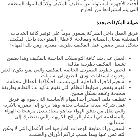
أحدث الأجهزة المسئولة عن تنظيف المكيف وكذلك المواد المنظفة
التي يتم استيرادها من الخارج.
صيانة المكيفات بجدة
فريق العمل داخل الشركة يسعون دوماً على توفير كافة الخدمات
المتعلقة بمجال الصيانة ومعالجة الأعطال المتواجدة داخل المكيف،
بشكل متقن يضمن عمل المكيف بطريقة مميزة، ومن تلك المهام:
العمل على شد كافة التوصيلات الداخلية بالمكيف وهذا يضمن
تشغيل المكيف بطريقة مثالية.
فحص خطوط التصريف الخاصة بالمكثف والتي تمنع تكون العفن
وحدوث انسدادات تؤدي بالطبع إلى تسربات.
تشحيم الأجزاء الداخلية التي يتسبب احتكاكها بأعطال مختلفة.
القيام بفحص ضوابط النظام التي تقوم بتأكيد بدء النظام بطريقة
صحيحة وغلقه بشكل صحيح.
تنظيف ملف المبخر أحد المهام الأساسية التي يقوم بها فريق
عمل
شركة صيانة مكيفات بجدة
، وهذا يرجع إلى تضرره بالاتربة
والتي تقلل من تدفق الهواء منا هو معتاد.تبديل مرشحات الهواء
والمساهمة في انتشار الروائح الكريهة والتي تضطرك إلى
استبدالها.
السعي وراء متابعة الوحدات الخارجية أحد الأعمال التي لا يمكن
التقاعس عنها وهذا بسبب تراكم الأوراق والعشب.