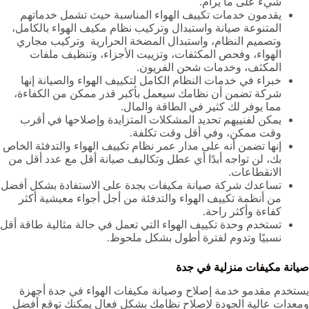
شيء على ما يرام.
يقدمون خدمات تكييف الهواء المناسبة حيث تشمل خدماتهم
المتنوعة صيانة واستبدال وتركيب نظام مكيف الهواء بالكامل،
وتصميم النظام، واستبدال المضخة الحرارية وتركيب مجاري
الهواء، وفحص المكثفات، وتزييت الأجزاء، وتنظيف ملفات
المكثف، وخدمات شحن الفريون.
خبراء في خدمات النظام الكامل لتكييف الهواء والصيانة إنها
شركة تضمن أن نظامك سيعمل بأكبر قدر ممكن من الكفاءة،
مما يوفر لك كثير في الطاقة والمال.
يمكن لفنييهم تحديد المشكلات المتزايدة وإصلاحها في أقرب
وقت ممكن، وفي أقل وقت تكلفة.
إنها تضمن أنه على مدار عمر نظام تكييف الهواء والتدفئة الخاص
بك، لن تواجه أبدًا أي عطل وتكاليف صيانة أقل مع عدد أقل من
الانقطاعات.
تساعدك شركة صيانة مكيفات بجدة على الاستفادة بشكل أفضل
من أنظمة تكييف الهواء والتدفئة من أجل أجواء معيشية أكثر
كفاءة وأكثر راحة.
تستخدم وحدة تكييف الهواء التي تعمل في حالة مثالية طاقة أقل
نسبيًا وتدوم لفترة أطول بشكل ملحوظ.
صيانة مكيفات منزلية في جدة
يستخدم مقدمو خدمة إصلاح وصيانة مكيفات الهواء في جدة أجهزة
ومعدات عالية الجودة لإصلاح نظامك بشكل فعال يمكنك توقع أفضل