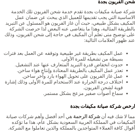
شحن الفريون بجدة
شركة صيانة مكيفات بجدة
تقدم خدمة شحن الفريون تلك الخدمة
الاساسية التي يجب تقديمها للعميل الذي يبحث عن ضمان عمل
المكيف بشكل طبيعي، حيث أن غاز الفريون هو المسئول عن التبريد
بالطريقة المثالية، وهذا ما يتغاضى عنه البعض لذا حرصت الشركة
على توضيح متى تعلم أن المكيف في حاجة إلى شحن الفريون، وذلك
عند ظهور العلامات التالية:
عمل المكيف بطريقة غير طبيعية وتوقفه عن العمل بعد فترات
بسيطة من تشغيله للمرة الأولى.
حدوث انخفاض قدرة التبريد المتعارف عنها عند التشغيل.
تعذر عمل المكيف بالطريقة المعتادة وإنتاج هواء ساخن.
عمل غاز الفريون على تحويل الهواء بارد وآخر ساخن.
اختلاف درجة الحرارة عند الاستخدام للمرة الأولى وذلك إشارة
قوية لشحن الفريون.
سماع أصوات صفير مزعج بشكل مستمر.
ارخص
شركة صيانة مكيفات بجدة
مما لا شك فيه أن
شركة الرحمة
هي أحد أفضل وأهم شركات صيانة
المكيفات في المملكة العربية السعودية بشكل عام، هذا ما تؤكده
أقوال كافة العملاء المتواجدين بالمملكة والذين تعاملوا مع الشركة.