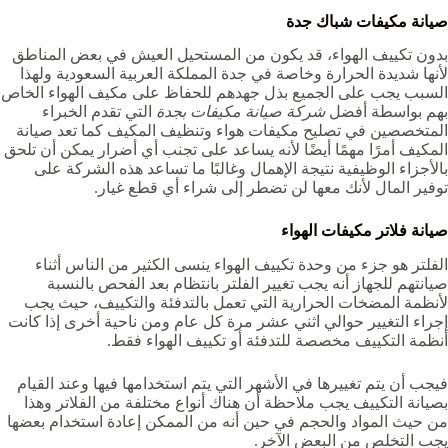
صيانة مكيفات شباك جدة
بدون تكييف الهواء، قد يكون من المستحيل العيش في بعض المناطق
لأنها شديدة الحرارة وخاصة في جدة المملكة العربية السعودية ولهذا
السبب يجب على الجميع بذل جهدهم للحفاظ على مكيف الهواء الخاص
بهم بواسطة أفضل
شركة صيانة مكيفات بجدة
التي تقدم الخبراء
المتخصصين في تصليح مكيفات هواء وتنظيف المكيف كما تعد صيانة
المكيف أمرًا مهمًا أيضًا لأنه يساعد على تجنب أي أضرار يمكن أن تلحق
بالأجزاء الوظيفية نتيجة الإهمال وغالبًا ما تساعد هذه الشركة على
توفير المال لأنك معها لن تضطر إلى شراء أي قطع غيار.
صيانة فلاتر مكيفات الهواء
الفلتر هو جزء من وحدة تكييف الهواء ينسى الكثير من الناس أثناء
صيانتهم للجهاز أنه يجب تغيير الفلتر بانتظام بعد الفحص بالنسبة
لأنظمة المضخات الحرارية التي تعمل بالتدفئة والتكييف، حيث يجب
إجراء التغيير حوالي اثني عشر مرة كل عام ومن ناحية أخرى إذا كانت
أنظمة التكييف مخصصة للتدفئة أو تكييف الهواء فقط.
فيجب أن يتم تغييرها في الأشهر التي يتم استخدامها فيها وعند القيام
بصيانة التكييف يجب ملاحظة أن هناك أنواع مختلفة من الفلاتر وهذا
من حيث المواد والحجم في حين أنه من الممكن إعادة استخدام بعضها
يجب التخلص من البعض الآخر.