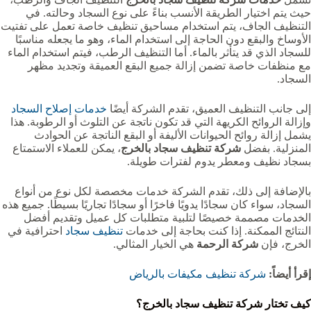
حيث يتم اختيار الطريقة الأنسب بناءً على نوع السجاد وحالته. في
التنظيف الجاف، يتم استخدام مساحيق تنظيف خاصة تعمل على تفتيت
الأوساخ والبقع دون الحاجة إلى استخدام الماء، وهو ما يجعله مناسبًا
للسجاد الذي قد يتأثر بالماء. أما التنظيف الرطب، فيتم استخدام الماء
مع منظفات خاصة تضمن إزالة جميع البقع العميقة وتجديد مظهر
السجاد.
إلى جانب التنظيف العميق، تقدم الشركة أيضًا
خدمات إصلاح السجاد
وإزالة الروائح الكريهة التي قد تكون ناتجة عن التلوث أو الرطوبة. هذا
يشمل إزالة روائح الحيوانات الأليفة أو البقع الناتجة عن الحوادث
المنزلية. بفضل
شركة تنظيف سجاد بالخرج
، يمكن للعملاء الاستمتاع
بسجاد نظيف ومعطر يدوم لفترات طويلة.
بالإضافة إلى ذلك، تقدم الشركة خدمات مخصصة لكل نوع من أنواع
السجاد، سواء كان سجادًا يدويًا فاخرًا أو سجادًا تجاريًا بسيطًا. جميع هذه
الخدمات مصممة خصيصًا لتلبية متطلبات كل عميل وتقديم أفضل
النتائج الممكنة. إذا كنت بحاجة إلى خدمات
تنظيف سجاد
احترافية في
الخرج، فإن
شركة الرحمة
هي الخيار المثالي.
إقرأ أيضاً:
شركة تنظيف مكيفات بالرياض
كيف تختار شركة تنظيف سجاد بالخرج؟