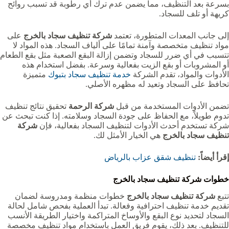
بسرعة بعد التنظيف، مما يضمن عدم ترك أي رطوبة قد تسبب روائح
كريهة أو تلف للسجاد.
إلى جانب المعدات المتطورة، تعتمد
شركة تنظيف سجاد بالخرج
على
مواد تنظيف متخصصة وآمنة تمامًا على ألياف السجاد. هذه المواد لا
تتسبب في أي ضرر للسجاد وتضمن إزالة البقع الصعبة مثل بقع الطعام
أو المشروبات أو بقع الزيت بفعالية وسرعة. بفضل استخدام هذه
الأدوات والمواد، تقدم الشركة
خدمة تنظيف سجاد بتبوك
متميزة
تحافظ على السجاد وتعيد له مظهره الأصلي.
تضمن الأدوات المستخدمة من قبل
شركة الرحمة
تحقيق نتائج تنظيف
تدوم طويلاً، مع الحفاظ على جودة السجاد وسلامته. إذا كنت تبحث عن
شركة تستخدم أحدث الأدوات لتنظيف السجاد بفعالية، فإن
شركة
تنظيف سجاد بالخرج
هي الخيار الأمثل لك.
إقرأ أيضاً:
تنظيف شقق عزاب بالرياض
خطوات شركة تنظيف سجاد بالخرج
تتبع
شركة تنظيف سجاد بالخرج
خطوات منظمة ومدروسة لضمان
تقديم خدمة تنظيف احترافية وفعالة. تبدأ العملية بفحص شامل لحالة
السجاد لتحديد نوع البقع والأوساخ المتراكمة واختيار الطريقة الأنسب
للتنظيف. بعد ذلك، يقوم فريق العمل باستخدام مواد تنظيف مخصصة