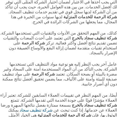
التي يجب أخذها في الاعتبار لضمان اختيار الشركة المثلى التي توفر
لك أفضل الخدمات. من بين هذه العوامل الخبرة، حيث يجب أن تتأكد
من أن الشركة لديها سجل قوي في تقديم خدمات تنظيف السجاد.
شركة الرحمة للخدمات المنزلية
لديها سنوات من الخبرة في هذا
المجال، مما يجعلها من الشركات الرائدة في الخرج.
كذلك، من المهم التحقق من الأدوات والتقنيات التي تستخدمها الشركة.
شركة تنظيف سجاد بالخرج
التي تعتمد على أحدث المعدات والتقنيات
تضمن تقديم نتائج أفضل وأكثر فعالية. تركز
شركة الرحمة
على
استخدام تقنيات متقدمة لضمان إزالة البقع والأوساخ العميقة دون
الإضرار بالسجاد.
عامل آخر يجب النظر إليه هو نوعية مواد التنظيف التي تستخدمها
الشركة. يجب التأكد من أن المواد المستخدمة آمنة على السجاد وغير
مضرة بالبيئة أو بصحة السكان. تعتمد
شركة الرحمة
على مواد تنظيف
صديقة للبيئة وآمنة على الألياف، مما يضمن تحقيق أفضل نتائج ممكنة
دون أي أضرار جانبية.
أيضًا، من المهم النظر في تقييمات العملاء السابقين للشركة. تعتبر آراء
العملاء مؤشرًا قويًا على جودة الخدمة التي تقدمها الشركة. تتمتع
شركة تنظيف سجاد بالخرج
بسمعة ممتازة بفضل نتائجها المبهرة ورضا
العملاء عن خدماتها. إذا كنت تبحث عن
شركة تنظيف سجاد
يمكنك
الوثوق بها، فإن
شركة الرحمة للخدمات المنزلية
هي الخيار الأمثل.