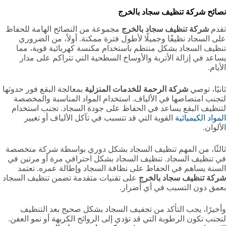
نصائح شركة تنظيف سجاد بالخرج
تقدم
شركة تنظيف سجاد بالخرج
مجموعة من النصائح الهامة للحفاظ
على السجاد نظيفًا وجميلًا لأطول فترة ممكنة. أولاً، من الضروري
تنظيف السجاد بشكل منتظم باستخدام مكنسة كهربائية قوية، مما
يساعد في إزالة الأتربة والأوساخ السطحية التي تتراكم على مدار
الأيام.
ثانيًا، توصي
شركة الرحمة للخدمات المنزلية
بمعالجة البقع فور حدوثها
لتجنب امتصاصها في الألياف. استخدام المواد المناسبة والمخصصة
لتنظيف البقع يساعد في الحفاظ على جودة السجاد. تجنب استخدام
المواد الكيميائية
القوية التي قد تتسبب في تآكل الألياف أو تغيير
الألوان.
ثالثًا، من المهم تنظيف السجاد بشكل دوري بواسطة شركة متخصصة
في تنظيف السجاد. تنظيف السجاد بشكل احترافي مرة أو مرتين في
السنة يساهم في الحفاظ على نظافة السجاد وإطالة عمره. تعتمد
شركة تنظيف سجاد بالخرج
على تقنيات متقدمة تضمن تنظيف السجاد
بعمق دون التسبب في أي أضرار.
وأخيرًا، يجب التأكد من تجفيف السجاد بشكل صحيح بعد التنظيف
لتجنب تكون الرطوبة التي قد تؤدي إلى الروائح الكريهة أو نمو العفن.