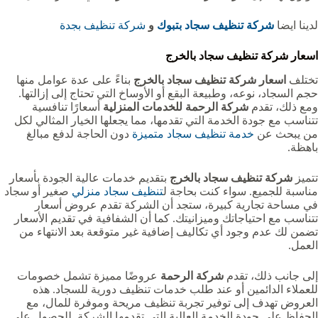
لدينا ايضا
شركة تنظيف سجاد بتبوك
و
شركة تنظيف بجدة
اسعار شركة تنظيف سجاد بالخرج
تختلف
اسعار شركة تنظيف سجاد بالخرج
بناءً على عدة عوامل منها
حجم السجاد، نوعه، وطبيعة البقع أو الأوساخ التي تحتاج إلى إزالتها.
ومع ذلك، تقدم
شركة الرحمة للخدمات المنزلية
أسعارًا تنافسية
تتناسب مع جودة الخدمة التي تقدمها، مما يجعلها الخيار المثالي لكل
من يبحث عن
خدمة تنظيف سجاد متميزة
دون الحاجة لدفع مبالغ
باهظة.
تتميز
شركة تنظيف سجاد بالخرج
بتقديم خدمات عالية الجودة بأسعار
مناسبة للجميع. سواء كنت بحاجة ل
تنظيف سجاد منزلي
صغير أو سجاد
في مساحة تجارية كبيرة، ستجد أن الشركة تقدم عروض أسعار
تتناسب مع احتياجاتك وميزانيتك. كما أن الشفافية في تقديم الأسعار
تضمن لك عدم وجود أي تكاليف إضافية غير متوقعة بعد الانتهاء من
العمل.
إلى جانب ذلك، تقدم
شركة الرحمة
عروضًا مميزة تشمل خصومات
للعملاء الدائمين أو عند طلب خدمات تنظيف دورية للسجاد. هذه
العروض تهدف إلى توفير تجربة تنظيف مريحة وموفرة للمال، مع
الحفاظ على جودة الخدمة العالية التي تقدمها الشركة. للحصول على