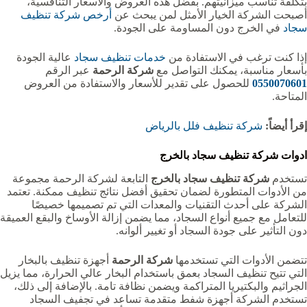
بتكلفة تناسب ميزانيتهم. بفضل هذه العروض والأسعار التنافسية،
أصبحت الشركة الخيار الأمثل لمن يبحث عن
أرخص شركة تنظيف
سجاد
في الخرج دون المساومة على الجودة.
إذا كنت ترغب في الاستفادة من
خدمات تنظيف سجاد
عالية الجودة
بأسعار مناسبة، يمكنك التواصل مع
شركة الرحمة
عبر الرقم
0550070601
للحصول على تقدير للأسعار والاستفادة من العروض
المتاحة.
إقرأ أيضاً:
شركة تنظيف فلل بالرياض
ادوات شركة تنظيف سجاد بالخرج
تستخدم
شركة تنظيف سجاد بالخرج
التابعة لشركة الرحمة مجموعة
من الأدوات المتطورة لضمان تحقيق أفضل نتائج تنظيف ممكنة. تعتمد
الشركة على أحدث التقنيات والمعدات التي تم تصميمها خصيصًا
للتعامل مع جميع أنواع السجاد، مما يضمن إزالة الأوساخ والبقع العميقة
دون التأثير على جودة السجاد أو تغيير ألوانه.
تتضمن الأدوات التي تستخدمها
شركة الرحمة
أجهزة تنظيف بالبخار
التي تتيح تنظيف السجاد بعمق باستخدام البخار عالي الحرارة، مما يزيل
الجراثيم والبكتيريا المتراكمة ويضمن نظافة تامة. بالإضافة إلى ذلك،
تستخدم الشركة أجهزة شفط متقدمة تساعد في تجفيف السجاد