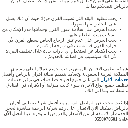
للحفاظ على الفرن لأطول فترة ممكنة نحن شركة تنظيف افران
بالرياض ننصحكم بما يلي:
يجب تنظيف البقع التي تصيب الفرن فورًا؛ حيث أن ذلك يعمل
على التخلص منها بسهولة.
يجب الحرص على سلامة عيون الفرن وحمايتها قدر الإمكان من
انسكاب زيت الطعام عليها.
يجب الحرص على عدم غلق الزجاج الخاص بسطح الفرن لأن
حرارة الفرن قد تتسبب في شرخه أو كسره.
يجب الابتعاد عن استخدام أي أدوات حادة خلال تنظيف الفرن؛
لأن ذلك سيتسبب في اصابته بالخدوش.
شركة تنظيف الافران بالرياض ترحب بجميع عملائها على مستوى
المملكة العربية السعودية وتعدكم بتقديم صيانة افران بالرياض وأفضل
خدمات الافران
التي تلبي جميع احتياجات العملاء في توفير خدمات
تنظيف جميع أنواع الافران سواء كانت منزلية أو الافران في الفنادق
والمطاعم وما إلى ذلك.
إذا كنت تبحث عن التواصل السريع مع أفضل شركة تنظيف أفران
بالرياض، يمكنك الآن الاتصال على رقم شركة الرحمة مباشرة لحجز
الخدمة أو الاستفسار عن الأسعار والعروض المتوفرة لدينا.
اتصل الآن
على: 0550070601