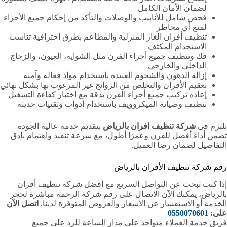
لضمان الأمان الكامل
فحص شامل للأنابيب والوصلات والتأكد من إحكام جميع الأجزاء
لمنع أي مخاطر
تنظيف أفران الغاز المنزلية والمطاعم بطرق احترافية تناسب
الاستخدام المكثف
فك وتنظيف جميع أجزاء الفرن مثل الشواية، العيون، والزجاج
الداخلي والخارجي
إزالة الدهون والشحوم العنيدة باستخدام مواد فعالة وآمنة
تعقيم الأفران والتخلص من الروائح غير المرغوب بها بشكل نهائي
إعادة تركيب جميع أجزاء الفرن بدقة مع اختبار كفاءة التشغيل
تنظيف وصيانة الميكروويف باستخدام أدوات وتقنيات حديثة
نلتزم في
شركة تنظيف افران بالرياض
بتقديم خدمة عالية الجودة
تضمن أداءً أفضل للفرن وعمرًا أطول، مع سرعة تنفيذ واهتمام بأدق
التفاصيل لضمان رضا العميل.
رقم شركة تنظيف الأفران بالرياض
إذا كنت تبحث عن التواصل السريع مع أفضل شركة تنظيف أفران
بالرياض، يمكنك الآن الاتصال على رقم شركة الرحمة مباشرة لحجز
الخدمة أو الاستفسار عن الأسعار والعروض المتوفرة لدينا.
اتصل الآن
على:
0550070601
فريق خدمة العملاء متواجد على مدار الساعة للرد على جميع