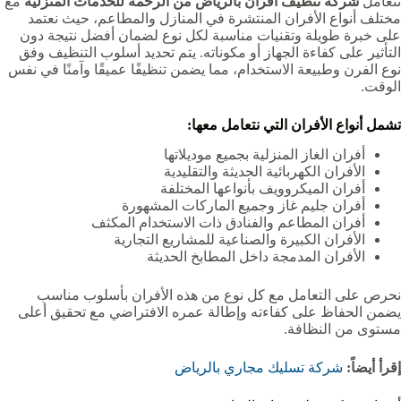
تتعامل
شركة تنظيف افران بالرياض من الرحمة للخدمات المنزلية
مع
مختلف أنواع الأفران المنتشرة في المنازل والمطاعم، حيث نعتمد
على خبرة طويلة وتقنيات مناسبة لكل نوع لضمان أفضل نتيجة دون
التأثير على كفاءة الجهاز أو مكوناته. يتم تحديد أسلوب التنظيف وفق
نوع الفرن وطبيعة الاستخدام، مما يضمن تنظيفًا عميقًا وآمنًا في نفس
الوقت.
تشمل أنواع الأفران التي نتعامل معها:
أفران الغاز المنزلية بجميع موديلاتها
الأفران الكهربائية الحديثة والتقليدية
أفران الميكروويف بأنواعها المختلفة
أفران جليم غاز وجميع الماركات المشهورة
أفران المطاعم والفنادق ذات الاستخدام المكثف
الأفران الكبيرة والصناعية للمشاريع التجارية
الأفران المدمجة داخل المطابخ الحديثة
نحرص على التعامل مع كل نوع من هذه الأفران بأسلوب مناسب
يضمن الحفاظ على كفاءته وإطالة عمره الافتراضي مع تحقيق أعلى
مستوى من النظافة.
إقرأ أيضاً:
شركة تسليك مجاري بالرياض