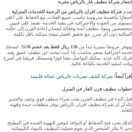
أسعار شركة تنظيف غاز بالرياض مغرية
تقدم
شركة تنظيف افران بالرياض من الرحمة للخدمات المنزلية
أسعارًا تنافسية مدروسة تناسب جميع الفئات، مع الحفاظ على أعلى
مستوى من الجودة والاحترافية في تنفيذ الخدمة. نعتمد على فنيين
متخصصين ومواد تنظيف آمنة وفعالة لضمان إعادة الفرن إلى حالته
المثالية دون أي ضرر، مع تحقيق أفضل نتيجة ممكنة بأقل تكلفة.
ونوفر عروضًا مميزة تبدأ من
150 ريال فقط بعد خصم 50%
، لتمنحك
خدمة احترافية بسعر مناسب. إذا كنت تبحث عن تنظيف عميق يعيد
فرنك كأنه جديد، يمكنك التواصل معنا فورًا وسيصلك فريقنا في أسرع
وقت لتنفيذ الخدمة بكفاءة عالية.
إقرأ أيضاً:
شركة كشف تسربات بالرياض عمالة فلبينية
خطوات تنظيف فرن الغاز في المنزل
قبل البدء في تنظيف الفرن يجب شراء منظف قوي وجيد، والجدير
بالذكر أن شركة تنظيف افران بالرياض توفر منظفات جيدة وقوية
للغاية.
كذلك يجب فتح الشفاط أو النوافذ لتوفير التهوية الجيدة في المطبخ،
حتى لا يتأثر الشخص الذي يقوم بعملية التنظيف بالمواد الكيميائية