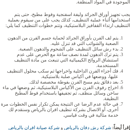
الموجودة في المواد المنظفة.
يجب تجهيز أوراق الجرائد وليفة اسفنجية وفوط مطبخ، حتى يتم
استخدامها أثناء عملية التنظيف، كذلك يجب على من سيقوم بعملية
التنظيف ارتداء القفافيز البلاستيكية، وتتم خطوات التنظيف كما يلي:
يتم لف الفرن بأوراق الجرائد لحماية جسم الفرن من الدهون
الصعبة والشوائب التي قد تنزل عليه.
بدء رش سائل التنظيف على الشحوم والدهون الصعبة.
يتم ترك الدهون لمدة نصف ساعة مع الحرص على عدم
استنشاق الروائح الكيميائية التي تنبعث من مادة التنظيف
المستخدمة.
فك أجزاء الفرن الداخلية واخراجها ثم سكب محلول التنظيف
عليها، ووضعها في أكياس صلبة بلاستيكية.
بعد دقائق يتم مسح الفرن بفوطة مخصصة لذلك.
اخراج رفوف الفرن من الأكياس البلاستيكية، ثم وضعها في ماء
ساخن وسائل منظف، ثم تجفيفها باستخدام فوط المطبخ
النظيفة.
في حالة عدم الرضا عن النتيجة يمكن تكرار نفس الخطوات مرة
أخرى، أو الاتصال بشركة تنظيف افران بالرياض وسنقدم لك
خدمة مثالية في وقت قياسي.
إقرأ أيضاً:
شركة رش دفان بالرياض
و
شركة صيانة افران بالرياض