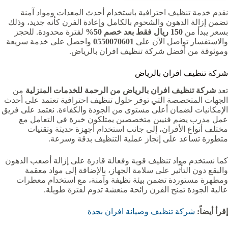
نقدم خدمة تنظيف احترافية باستخدام أحدث المعدات ومواد آمنة
تضمن إزالة الدهون والشحوم بالكامل وإعادة الفرن كأنه جديد، وذلك
بسعر يبدأ من
150 ريال فقط بعد خصم 50%
لفترة محدودة. للحجز
والاستفسار تواصل الآن على
0550070601
واحصل على خدمة سريعة
وموثوقة من أفضل شركة تنظيف افران بالرياض.
شركة تنظيف افران بالرياض
تعد
شركة تنظيف افران بالرياض من الرحمة للخدمات المنزلية
من
الجهات المتخصصة التي توفر حلول تنظيف احترافية تعتمد على أحدث
الإمكانيات لضمان أعلى مستوى من الجودة والكفاءة. نعتمد على فريق
عمل مدرب يضم فنيين متخصصين يمتلكون خبرة في التعامل مع
مختلف أنواع الأفران، إلى جانب استخدام أجهزة حديثة وتقنيات
متطورة تساعد على إنجاز عملية التنظيف بدقة وسرعة.
كما نستخدم مواد تنظيف قوية وفعالة قادرة على إزالة أصعب الدهون
والبقع دون التأثير على سلامة الجهاز، بالإضافة إلى مواد معقمة
ومطهرة مستوردة تضمن بيئة نظيفة وآمنة، مع استخدام معطرات
عالية الجودة تمنح الفرن رائحة منعشة تدوم لفترة طويلة.
إقرأ أيضاً:
شركة تنظيف وصيانة افران بجدة