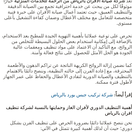
تُعد
شركة صيانة الافران بالرياض من الرحمة للخدمات المنزلية
خيارًا
موثوقًا لكل من يبحث عن خدمة احترافية تجمع بين الصيانة الدقيقة
والتنظيف العميق، حيث تعتمد أعمال صيانة الأفران على خبرة فنية
متخصصة للتعامل مع مختلف الأعطال وضمان كفاءة التشغيل بأعلى
مستوى.
نحرص على توعية عملائنا بأهمية التهوية الجيدة للمطبخ بعد الاستخدام،
بالإضافة إلى إمكانية استخدام بعض الحلول البسيطة للتخلص من
الروائح، مع التأكيد أن الاعتماد على مواد تنظيف ومعقمات عالية
الجودة هو الحل الأمثل للحصول على نتائج فعالة وآمنة.
كما نضمن إزالة الروائح الكريهة الناتجة عن تراكم الدهون والأطعمة
المحترقة، مع إعادة الفرن إلى حالته النظيفة، وننصح دائمًا بالاهتمام
بالتنظيف والصيانة الدورية لتفادي الأعطال والحفاظ على عمر الجهاز
لأطول فترة ممكنة.
إقرأ أيضاً:
شركة تركيب جبس بورد بالرياض
أهمية التنظيف الدوري لأفران الغاز وحمايتها بالنسبة لشركة تنظيف
افران بالرياض
نحن ننصح عملائنا دائمًا بضرورة الحرص على تنظيف الفرن بشكل
دوري؛ حيث أن لذلك أهمية كبيرة تتمثل في الآتي: