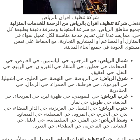
شركة تنظيف افران بالرياض
تغطي
شركة تنظيف افران بالرياض من الرحمة للخدمات المنزلية
جميع مناطق الرياض، مع سرعة استجابة ومعرفة دقيقة بطبيعة كل
حي، مما يساعدنا على تقديم خدمة مناسبة لكل عميل سواء في
المنازل أو المطاعم أو المشاريع التجارية، مع الحفاظ على نفس
مستوى الجودة في جميع أنحاء المدينة.
شمال الرياض:
حي النرجس، حي الياسمين، حي العارض، حي
الصحافة، حي حطين، حي الملقا، حي القيروان، حي الربيع، حي
النفل، حي العقيق.
شرق الرياض:
حي الروضة، حي النهضة، حي الخليج، حي إشبيليا،
حي اليرموك، حي قرطبة، حي الحمراء، حي الرمال، حي
الجنادرية.
غرب الرياض:
حي السويدي، حي ظهرة لبن، حي العريجاء، حي
البديعة، حي طويق، حي نمار.
جنوب الرياض:
حي الشفا، حي العزيزية، حي الدار البيضاء، حي
بدر، حي الحزم، حي المروة، حي الفيصلية، حي المصانع.
وسط الرياض:
حي الملز، حي السليمانية، حي العليا، حي
الضباط، حي الفاخرية، حي البطحاء، حي الديرة.
نضمن لك في
شركة تنظيف افران بالرياض
الوصول السريع لأي موقع