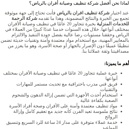
لماذا نحن أفضل شركة تنظيف وصيانة أفران بالرياض؟
عند اختيار
شركة تنظيف افران بالرياض
فأنت تحتاج إلى جهة موثوقة
تجمع بين الخبرة والنتائج المضمونة، وهذا ما تقدمه
شركة الرحمة
للخدمات المنزلية
بخبرة تتجاوز 20 عامًا في تنظيف وصيانة الأفران
بمختلف أنواعها. خلال هذه السنوات خدمنا عددًا كبيرًا من العملاء في
الرياض وحققنا مستويات رضا عالية بفضل جودة التنفيذ والالتزام
بالمعايير المهنية، مع استخدام مواد معتمدة وآمنة وتقنيات حديثة تضمن
تنظيفًا عميقًا دون الإضرار بالجهاز أو صحة الأسرة، وهو ما يعزز من
مصداقيتنا وثقة عملائنا بنا.
أهم ما يميزنا:
خبرة عملية تتجاوز 20 عامًا في تنظيف وصيانة الأفران بمختلف
أنواعها
فريق فني مدرب باحترافية مع تحديث مستمر للمهارات
والتقنيات
استخدام أحدث الأجهزة التي تضمن إزالة الدهون والشحوم
الصعبة بكفاءة عالية
مواد تنظيف معتمدة وآمنة على الأفران وصحة أفراد الأسرة
نتائج ملموسة تعيد الفرن كأنه جديد مع تعقيم كامل وإزالة
الروائح
خدمة عملاء متوفرة على مدار 24 ساعة للرد السريع وتنسيق
المواعيد