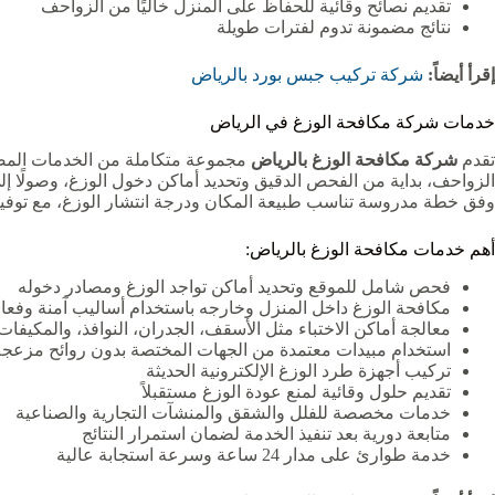
تقديم نصائح وقائية للحفاظ على المنزل خاليًا من الزواحف
نتائج مضمونة تدوم لفترات طويلة
إقرأ أيضاً:
شركة تركيب جبس بورد بالرياض
خدمات شركة مكافحة الوزغ في الرياض
تقدم
شركة مكافحة الوزغ بالرياض
مجموعة متكاملة من الخدمات المصمم
الزواحف، بداية من الفحص الدقيق وتحديد أماكن دخول الوزغ، وصولًا إ
وفق خطة مدروسة تناسب طبيعة المكان ودرجة انتشار الوزغ، مع توفير 
أهم خدمات مكافحة الوزغ بالرياض:
فحص شامل للموقع وتحديد أماكن تواجد الوزغ ومصادر دخوله
مكافحة الوزغ داخل المنزل وخارجه باستخدام أساليب آمنة وفعال
معالجة أماكن الاختباء مثل الأسقف، الجدران، النوافذ، والمكيفات
استخدام مبيدات معتمدة من الجهات المختصة بدون روائح مزعجة
تركيب أجهزة طرد الوزغ الإلكترونية الحديثة
تقديم حلول وقائية لمنع عودة الوزغ مستقبلاً
خدمات مخصصة للفلل والشقق والمنشآت التجارية والصناعية
متابعة دورية بعد تنفيذ الخدمة لضمان استمرار النتائج
خدمة طوارئ على مدار 24 ساعة وسرعة استجابة عالية