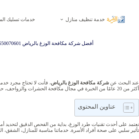
لتجاوز
لى
لمحتوى
خدمة تنظيف منازل
خدمات تسليك الم
أفضل شركة مكافحة الوزغ بالرياض 0550070601 خصم 30% رش الوزغ
عند البحث عن
شركة مكافحة الوزغ بالرياض
، فأنت لا تحتاج مجرد خدم
أكثر من 20 عامًا من الخبرة في مجال مكافحة الحشرات والزواحف، حيث نجحنا في خدمة آلاف العملاء داخل الرياض، مع نسبة رضا عالية بفضل النتائج الفعالة والأساليب الآمنة.
عناوين المحتوى
نعتمد على أحدث تقنيات طرد الوزغ، بداية من الفحص الدقيق لتحديد أم
تأثير سلبي على صحة أفراد الأسرة. خدماتنا مناسبة للمنازل، الشقق،