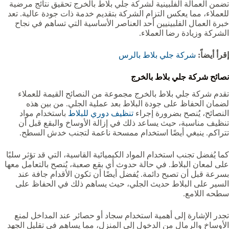
تضمن العمالة الفلبينية لشركة جلي بلاط بالخرج تحقيق نتائج مرضية
للعملاء، مما يعكس التزام الشركة بتقديم خدمة ذات جودة عالية. تعد
خبرة العمال الفلبينيين أحد العناصر الأساسية التي تساهم في نجاح
الشركة وزيادة رضا العملاء.
إقرأ أيضاً:
شركة جلي بلاط بالرس
نصائح شركة جلي بلاط بالخرج
تقدم شركة جلي بلاط بالخرج مجموعة من النصائح القيمة للعملاء
لضمان الحفاظ على جودة البلاط بعد عملية الجلي. من بين هذه
النصائح، يُنصح بضرورة إجراء
تنظيف دوري للبلاط
باستخدام مواد
تنظيف مناسبة، حيث يساعد ذلك في إزالة الأوساخ والبقع قبل أن
تتراكم. ينبغي أيضًا استخدام ممسحة ناعمة لتجنب خدش السطح.
كما يُفضل تجنب استخدام المواد الكيميائية القاسية، التي قد تؤثر سلبًا
على لمعان البلاط. في حالة حدوث أي بقع صعبة، يُنصح بالتعامل معها
بسرعة قبل أن تصبح دائمة. يُفضل أيضًا أن تكون الأقدام جافة عند
السير على البلاط حديث الجلي، حيث يساهم ذلك في الحفاظ على
سطحه اللامع.
تجدر الإشارة إلى أهمية استخدام سجاد أو حصائر عند المداخل لمنع
الأوساخ والرمال من الدخول إلى المنزل، مما يساهم في تقليل الجهد