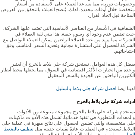
وخصومات دورية، مما يساعد العملاء على الاستفادة من أسعار
منخفضة خلال أوقات محددة. لذلك، يُنصح العملاء بالتحقق من العروض
المتاحة قبل اتخاذ القرار.
الشفافية في الأسعار من العناصر الأساسية التي تعتمد عليها الشركة،
حيث تضمن عدم وجود أي رسوم خفية. هذا يبني ثقة العملاء في
الشركة، مما يزيد من عدد العملاء الراضين. يمكن للعملاء التواصل مع
الشركة للحصول على استشارة مجانية وتحديد السعر المناسب وفق
احتياجاتهم.
بفضل كل هذه العوامل، تستحق شركة جلي بلاط بالخرج أن تُعتبر
واحدة من الخيارات الأكثر اقتصادية في السوق، مما يجعلها محط أنظار
الكثيرين الباحثين عن الجودة والسعر المعقول.
لدينا ايضا
افضل شركة جلي بلاط بالسليل
ادوات شركة جلي بلاط بالخرج
تستخدم شركة جلي بلاط بالخرج مجموعة متنوعة من الأدوات
والمعدات المتطورة في تنفيذ خدماتها. تشمل هذه الأدوات ماكينات
جلي متخصصة، والتي تضمن الحصول على نتائج مبهرة في عملية جلي
البلاط. يُستخدم في العمليات عادةً تقنيات حديثة مثل
تنظيف بالضغط
العالي
، مما يسهم في إزالة الأوساخ والبقع العميقة.