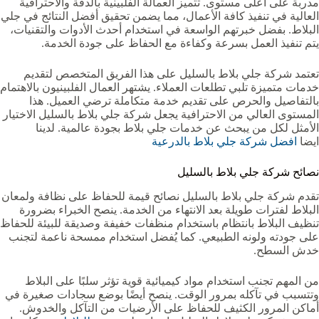
مدربة على أعلى مستوى. تتميز العمالة الفلبينية بالدقة والاحترافية
العالية في تنفيذ كافة الأعمال، مما يضمن تحقيق أفضل النتائج في جلي
البلاط. بفضل خبرتهم الواسعة في استخدام أحدث الأدوات والتقنيات،
يتم تنفيذ العمل بسرعة وكفاءة مع الحفاظ على جودة الخدمة.
تعتمد شركة جلي بلاط بالسليل على هذا الفريق المتخصص لتقديم
خدمات متميزة تلبي تطلعات العملاء. يشتهر العمال الفلبينيون بالاهتمام
بالتفاصيل والحرص على تقديم خدمة متكاملة ترضي العميل. هذا
المستوى العالي من الاحترافية يجعل شركة جلي بلاط بالسليل الاختيار
الأمثل لكل من يبحث عن خدمات جلي بلاط بجودة عالمية. لدينا
ايضا
افضل شركة جلي بلاط بالدرعية
نصائح شركة جلي بلاط بالسليل
تقدم شركة جلي بلاط بالسليل نصائح قيمة للحفاظ على نظافة ولمعان
البلاط لفترات طويلة بعد الانتهاء من الخدمة. ينصح الخبراء بضرورة
تنظيف البلاط بانتظام باستخدام منظفات خفيفة وصديقة للبيئة للحفاظ
على جودته ولونه الطبيعي. كما يُفضل استخدام ممسحة ناعمة لتجنب
خدش السطح.
من المهم تجنب استخدام مواد كيميائية قوية تؤثر سلبًا على البلاط
وتتسبب في تآكله بمرور الوقت. ينصح أيضًا بوضع سجادات صغيرة في
أماكن المرور الكثيف للحفاظ على الأرضيات من التآكل والخدوش.