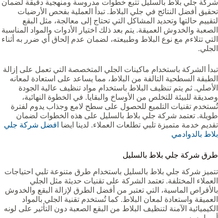
شركة جلي بلاط بالسليل تتبع خطوات مدروسة ومنهجية دقيقة لضمان
تحقيق أفضل النتائج في جلي البلاط. تبدأ العملية بفحص الأرضيات
لتقييم حالتها وتحديد المشاكل التي تحتاج إلى معالجة، مثل البقع
الصعبة والخدوش العميقة. يتم بعد ذلك اختيار الأدوات والمواد المناسبة
التي تتلاءم مع نوع البلاط وطبيعته، لضمان عدم إلحاق أي ضرر به أثناء
الجلي.
تبدأ الشركة باستخدام ماكينات الجلي المتخصصة التي تعمل على إزالة
الطبقة السطحية التالفة من البلاط، مما يساعد على استعادة لمعانه
الأصلي. ثم يتم تنظيف البلاط باستخدام مواد تنظيف عالية الجودة
وصديقة للبيئة للتخلص من الأوساخ والبقايا. في الخطوة النهائية،
تُستخدم تقنيات التلميع للحصول على سطح لامع وجذاب يدوم لفترة
طويلة. تعتمد شركة جلي بلاط بالسليل على هذه الخطوات لضمان
تقديم خدمة متميزة تلبي تطلعات العملاء. لدينا ايضا
افضل شركة جلي
بلاط بالدوادمي
طرق شركة جلي بلاط بالسليل
تتميز شركة جلي بلاط بالسليل باستخدام طرق متنوعة تلبي احتياجات
العملاء المختلفة. تعتمد الشركة على تقنيات حديثة مثل الجلي
بالأقراص الماسية، التي تعتبر من أفضل الطرق لإزالة البقع والخدوش
العميقة واستعادة لمعان البلاط. كما تُستخدم تقنية الجلي بالمواد
الكيميائية الآمنة لتنظيف البلاط من البقع الصعبة دون التأثير على لونه
أو ملمسه.