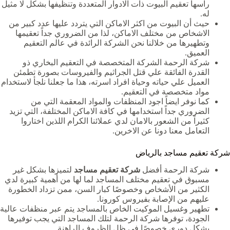
راسها تعقيم البيوت ذات الادوار المتعددة وتنظيفها بشكل لا مثيل
له.
حيث أن البيوت من اكثر الاماكن التي يتردد عليها عدد كبير من
الاشخاص من مختلف الاماكن، لذا من الضروري جداً تعقيمها
وتطهيرها من خلالنا نحن الشركة الرائدة في عالم التعقيم
العميق.
شركة الرحمة الشركة المتخصصة في التعقيم البخاري ذو
القدرة الفائقة علي قتل الجراثيم والفيروسات بصورة تطمئن
العميل علي حياته وحياة افراد اسرته، هذا ما جعلنا نلجأ لاستخدام
مواد متخصصة في التعقيم.
كما نوفر ايضاً اجود المنظفات والمواد المعقمة التي من
الضروري جداً استخدامها في كافة الاماكن المختلفة، التي تزيد
كثيراً من الشعور بالامان لدي عملائنا الكرام اللذين اختاروا
التعامل معنا دونا عن الاخرين.
شركة تعقيم مساجد بالرياض
شركة الرحمة أفضل
شركة تعقيم مساجد
لتميزها بشكل غير
مسبوق في تعقيم مختلف المساجد لما لها من أهمية كبيرة لدي
الكثير من الأشخاص وخصوصًا كبار السن، ممن تزداد الخطورة
عليهم من الإصابة بفيروس كورونا.
تطهير وغسيل الموكيت الخاص بالمساجد يتم عبر منظفات عالية
الجودة، توفرها شركة الرحمة لتلك المساجد التي يجب توفيرها
بشكل دوري خصوصًا في ظل الظروف الراهنة.