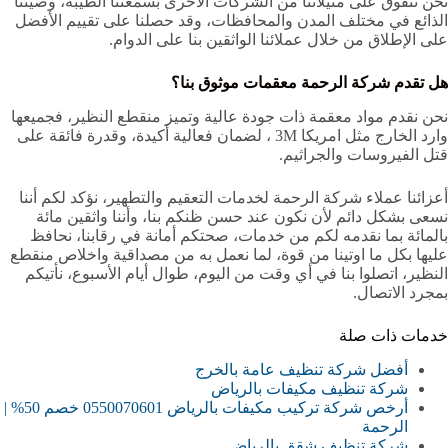
نحن نتفوق على مثيلاتنا من الشركات الأخرى بسمعتنا الطيبة، وصيتنا
الذائع في مختلف المدن والمحافظات، وقد حصلنا على تقييم الأفضل
على الإطلاق من خلال عملائنا الواثقين بنا على الدوام.
هل تقدم شركة الرحمة معقمات موثوق بنا؟
نحن نقدم مواد معقمة ذات جودة عالية وتميز منقطع النظير، فجميعها
وارد الخارج مثل امريكا 3M ، لضمان فعالية أكيدة، وقدرة فائقة على
قتل الفيروسات والجراثيم.
أعزائنا عملاء شركة الرحمة لخدمات التعقيم والتطهير، نؤكد لكم أننا
نسعى بشكل دائم لأن نكون عند حسن ظنكم بنا، وأننا واثقين مائة
بالمائة بما نقدمه لكم من خدمات، صحتكم أمانة في رقابنا، نحافظ
عليها بكل ما اوتينا من قوة، لما نعمل به من مصداقية واخلاص منقطع
النظير، اتصلوا بنا في أي وقت من اليوم، طوال أيام الأسبوع، نأتيكم
بمجرد الاتصال.
خدمات ذات صلة
أفضل شركة تنظيف عامة بالخرج
شركة تنظيف مكيفات بالرياض
أرخص شركة تركيب مكيفات بالرياض 0550070601 خصم 50% |
الرحمة
شركة تنظيف شقق بالرياض