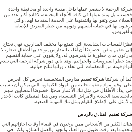
شركة الرحمة لا يقتصر عملها داخل مدينة واحدة أو محافظة واحدة
فحسب، بل يمتد عملها في كافة الأنجاء المختلفة، لافادة أكبر عدد من
العملاء ممن وثقوا بها وائتمنوها على الخدمة المقدمة لهم، والتي
يرغبون بها في حماية أنفسهم وذويهم من خطر التعرض للإصابة
بالفيروس.
نظرًا للمساحات الشاسعة التي تتمتع بها مختلف المدارس، فهي تحتاج
إلى تعقيم متقن، خصوصًا أن أغلب المدارس يتواجد بها أطفال صغار، لا
يدركون مدى خطورة ما يتعرضون له، ولا يقوون على حماية أنفسهم
ضد خطر الفيروسات والجراثيم، وهنا يأتي دور شركة الرحمة التي تقدم
أنواع قيمة من المعقمات التي تخلف ورائها نتائج خيالية.
كما أن شركتنا
شركة تعقيم مدارس
المتخصصة تحرص كل الحرص
على توفير مواد معقمة خالية من المواد الكيماوية التي يمكن أن تتسبب
في ايذاء الأطفال في مثل تلك الأعمار صحيًا، خصوصًا المصابين منهم
بالحساسية الجلدية والأمراض التنفسية، ومن هذا المنطلق كانت الأجدر
والأمثل على الإطلاق للقيام بمثل تلك المهمة الصعبة.
شركة تعقيم الفنادق بالرياض
هناك الكثير من الأشخاص ممن يرغبون في قضاء أوقات اجازاتهم التي
يتخذونها بعد وقت طويل من العناء والجهد والعمل الشاق، ولكن في