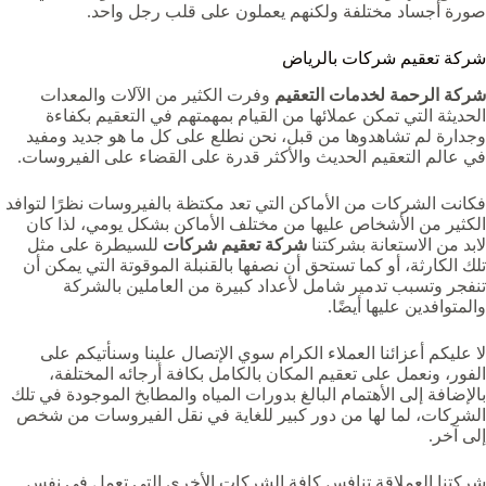
صورة أجساد مختلفة ولكنهم يعملون على قلب رجل واحد.
شركة تعقيم شركات بالرياض
شركة الرحمة لخدمات التعقيم
وفرت الكثير من الآلات والمعدات
الحديثة التي تمكن عملائها من القيام بمهمتهم في التعقيم بكفاءة
وجدارة لم تشاهدوها من قبل، نحن نطلع على كل ما هو جديد ومفيد
في عالم التعقيم الحديث والأكثر قدرة على القضاء على الفيروسات.
فكانت الشركات من الأماكن التي تعد مكتظة بالفيروسات نظرًا لتوافد
الكثير من الأشخاص عليها من مختلف الأماكن بشكل يومي، لذا كان
لابد من الاستعانة بشركتنا
شركة تعقيم شركات
للسيطرة على مثل
تلك الكارثة، أو كما تستحق أن نصفها بالقنبلة الموقوتة التي يمكن أن
تنفجر وتسبب تدمير شامل لأعداد كبيرة من العاملين بالشركة
والمتوافدين عليها أيضًا.
لا عليكم أعزائنا العملاء الكرام سوي الإتصال علينا وسنأتيكم على
الفور، ونعمل على تعقيم المكان بالكامل بكافة أرجائه المختلفة،
بالإضافة إلى الأهتمام البالغ بدورات المياه والمطابخ الموجودة في تلك
الشركات، لما لها من دور كبير للغاية في نقل الفيروسات من شخص
إلى آخر.
شركتنا العملاقة تنافس كافة الشركات الأخرى التي تعمل في نفس