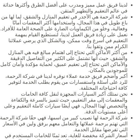
لدينا فريق عمل مميز ومدرب على أفضل الطرق وأكثرها حداثة
في عالم التعقيم والتطهير المتقن.
شركة الرحمة هي الأجدر في تعقيم المنازل والشقق، لما لها من
باع طويل في هذا المجال، واستخدامها أكثر المعقمات أمانًا
وفعالية، وخلو من الكيماويات الضارة على الصحة العامة للأفراد.
نعمل على زيادة فريق العمل لدينا، لنستطيع القيام بمهمة
التعقيم في أسرع وقت ممكن، وبالشكل الذي يرضي عملائنا
الكرام ممن وثقوا بنا.
من أكثر الأماكن التي تحتاج إلى اهتمام مبالغ فيه هي المنازل
والشقق، حيث أنها تشتمل على الكثير من التفاصيل الدقيقة
والأماكن التي تحتاج إلى تعقيم عميق، لحماية مؤكدة وأمان كامل
للموجودين بالمكان.
أكبر وأضخم فريق خدمة عملاء نوفره لدينا في شركة الرحمة،
للرد على أسئلة واستفسارات من يقوم بطلب الخدمة لتوفير
كافة احتياجاته المختلفة.
نحن نمتلك أكبر السيارات المجهزة لنقل كافة الخامات
والمعقمات إلى مقر التعقيم، حيث تتميز بالسرعة والكفاءة
والتخصص لهذا المجال، فهي أيضًا سيارات كاملة التعقيم وعلى
أعلى مستويات الدقة.
شركة الرحمة لها نصيب كبير من اسمها، فهي حقًا شركة الرحمة
التي تهتم برحمة عملائها والتعامل معهم برفق ولين في الأسعار
التي تفرضها مقابل الخدمة.
أسعار الشركة مخفضة للغاية، تعد ثمنًا للخامات المستخدم في