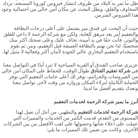
ظل ما تمر به البلاد من ظروف انتشار فيروس كورونا المستجد، تزداد
المخاوف والقلق، ويظل البحث عن مكان آمن خالي من احتمالية وجود
هذا الفيروس الشرس.
حيث أن البحث عن فندق ميز يشتمل على أعلى درجات النظافة
والتعقيم أمر يعد مرهق للغاية، ولكن مع شركة الرحمة لا داعي للقلق
والتوتر، فأنت حقًا في يد أمينة، تخاف عليك وعلى صحتك أكثر منك
شخصيًا، لذا نحن نهتم بالنظافة العميقة قبل التعقيم، ومن ثم نقوم
باستخدام التعقيم البخاري عالي الجودة لأمان أكثر وفعالية لا مثيل لها.
عزيزي صاحب الفندق أو القرية السياحية لا تترد أبدًا في التواصل معنا
في
شركة تعقيم الفنادق
طوال الوقت، للحفاظ على المكان آمن خالي
من الفيروسات والجراثيم، نوفر لك أعلى خامات التعقيم التي توفر
الحماية الكاملة لنزلاء المكان وزواره من وقت لآخر، تواصل معنا
ونعدك بتقديم أفضل ما لدينا.
أبرز ما يميز شركة الرحمة لخدمات التعقيم
شركة الرحمة لخدمات التعقيم
والتطهير، من أجل أن تصل لهذا
المستوى من التقدم، قدمت الكثير من الخدمات والمميزات التي
عملت على اعلاء شأنها وحصولها على لقب الأفضل من بين الشركات
الأخرى، وكانت من ضمن تلك المميزات ما يلي: