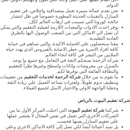
الدوام.
نحن نقدم عمالة مميزة تعمل بمصداقية واخلاص، في تعقيم
المنازل بالتقنيات الحديثة المطورة خصوصاً في ظل انتشار
جائحة كورونا التي تسببت في ارهاب العالم ككل.
نوفر احدث الادوات والمعدات اللازمة لعملية التعقيم والتي يمكن
أن تصل الي الاماكن التي من الصعب الوصول اليها بالطرق
العادية التقليدية.
معنا ستحصلون علي الحماية الاكيدة، والتي تساهم في حماية
كافة افراد الاسرة من خطر الاصابة بالفيروس الذي يهدد حياة
الملايين من البشر في كافة انحاء العالم.
شركة الرحمة تمنحكم الثقة في التعامل مع جميع ما يوجد
بالمنزل من مفروشات واثاثات واسطح وغيرها نظراً للتعقيم
والنظافة الفائقة التي نوفرها لكم.
ما نقوم به من خلال
شركة الرحمة لخدمات التعقيم
من تعقيمات
وتنظيف تدوم طويلاً، ولفترات تساعد العميل علي زيادة الثقة
وجعلنا الواجهة الاولي والاختيار الامثل لجميع العملاء.
شركة تعقيم البيوت بالرياض
شركتنا
شركة تعقيم البيوت
التي احتلت المركز الأول ما بين
الشركات الأخري التي تعمل في نفس المجال لا يقتصر عملها
علي تعقيم المنازل بعينها فحسب.
بل تمتد أعمالنا أيضاً لكي تصل إلى كافة الاماكن الاخري وعلي