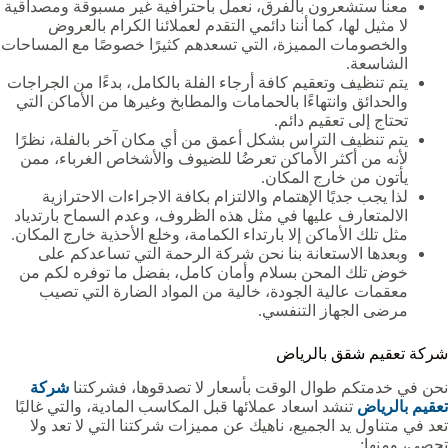
معنا ستشعرون بالفرق، نعمل باحترافية غير مسبوقة ومصداقية
لا مثيل لها، كما أننا دائمي التقدم لعملائنا الكرام بالعروض
والخصومات المميزة، التي تسعدهم كثيرًا خصوصًا مع المساحات
الشاسعة.
يتم تنظيف وتعقيم كافة أرجاء الفلة بالكامل، بدءًا من الجراجات
والحدائق وانتهاءًا بالحمامات والمطابخ وغيرها من الأماكن التي
تحتاج إلى تعقيم دائم.
يتم تنظيف التراس بشكل أعمق من أي مكان آخر بالفلة، نظرًا
لأنه من أكثر الأماكن تعرضُا للضيوف والأشخاص الغرباء، ممن
يأتون من خارج المكان.
لذا يجب جديًا الإهتمام والالتزام بكافة الاجراءات الاحترازية
الالمتعارف عليها في مثل هذه الظروف، وعدم السماح بارتدياد
مثل تلك الأماكن إلا بارتداء الكمامة، وخلع الأحذية خارج المكان.
وبعدها الاستعانة بنا نحن شركة الرحمة التي تساعدكم على
خوض تلك المحن بسلام وأمان كامل، بفضل ما توفره لكم من
معقمات عالية الجودة، خالية من المواد الضارة التي تصيب
مرضى الجهاز التنفسي.
شركة تعقيم شقق بالرياض
نحن في خدمتكم طوال الوقت بأسعار لا تصدقوها، فشركتنا
شركة
تعقيم بالرياض
تنشد اسعاد عملائها قبل المكاسب المادية، والتي غالبًا
تعد في متناول يد الجميع، ناهيك عن مميزات شركتنا التي لا تعد ولا
تحصى، ومنها: