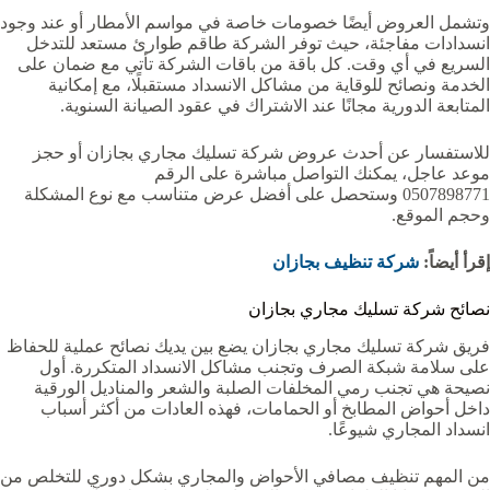
وتشمل العروض أيضًا خصومات خاصة في مواسم الأمطار أو عند وجود
انسدادات مفاجئة، حيث توفر الشركة طاقم طوارئ مستعد للتدخل
السريع في أي وقت. كل باقة من باقات الشركة تأتي مع ضمان على
الخدمة ونصائح للوقاية من مشاكل الانسداد مستقبلًا، مع إمكانية
المتابعة الدورية مجانًا عند الاشتراك في عقود الصيانة السنوية.
للاستفسار عن أحدث عروض شركة تسليك مجاري بجازان أو حجز
موعد عاجل، يمكنك التواصل مباشرة على الرقم
0507898771 وستحصل على أفضل عرض متناسب مع نوع المشكلة
وحجم الموقع.
إقرأ أيضاً:
شركة تنظيف بجازان
نصائح شركة تسليك مجاري بجازان
فريق شركة تسليك مجاري بجازان يضع بين يديك نصائح عملية للحفاظ
على سلامة شبكة الصرف وتجنب مشاكل الانسداد المتكررة. أول
نصيحة هي تجنب رمي المخلفات الصلبة والشعر والمناديل الورقية
داخل أحواض المطابخ أو الحمامات، فهذه العادات من أكثر أسباب
انسداد المجاري شيوعًا.
من المهم تنظيف مصافي الأحواض والمجاري بشكل دوري للتخلص من