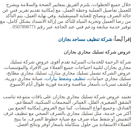
خلال جميع الخطوات، يلتزم الفريق بمعايير الصحة والسلامة ويشرح
للعميل تفاصيل العملية وخطة العمل، مع إمكانية تقديم تقرير فني عن
حالة الصرف ونصائح للعناية المستقبلية. وفي نهاية العمل، يتم التأكد
من رضا العميل وتجربة المياه للتأكد من إزالة الانسداد بشكل كامل، مع
توفير خدمة متابعة ودعم فني عند الحاجة عبر رقم 0507898771 .
إقرأ أيضاً:
شركة تنظيف مساجد بجازان
عروض شركة تسليك مجاري بجازان
شركة الرحمة للخدمات المنزلية تقدم أقوى عروض شركة تسليك
مجاري بجازان لتلبية احتياجات جميع العملاء من الأفراد والمؤسسات.
عروض الشركة تشمل تسليك مجاري منازل، تسليك مجاري مطابخ،
تسليك مجاري حمامات،
تنظيف وشفط بيارات
، صيانة مجاري دورية،
وكشف تسربات بأسعار منافسة وخدمة فورية طوال أيام الأسبوع.
تعتمد عروض شركة تسليك مجاري بجازان على باقات متنوعة تناسب
الشقق الصغيرة، الفلل، العمائر، المجمعات السكنية، المطاعم،
الفنادق، وجميع أنواع المنشآت. كما تتيح العروض إمكانية الجمع بين
أكثر من خدمة، مثل تسليك مجاري بالصرف الصحي مع تنظيف غرف
التفتيش أو شفط مياه صرف مع صيانة خطوط الصرف، ما يتيح
للعملاء الاستفادة من حلول متكاملة بأسعار أوفر ونتائج أفضل.