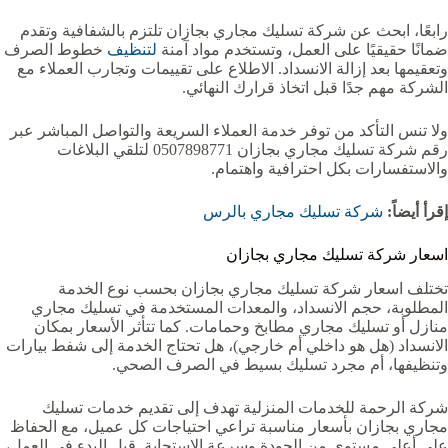
رابعًا، ابحث عن شركة تسليك مجاري بجازان تلتزم بالشفافية وتقدم
ضمانًا حقيقيًا على العمل، وتستخدم مواد آمنة
لتنظيف
خطوط الصرف
وتعقيمها بعد إزالة الانسداد. الاطلاع على تقييمات وتجارب العملاء مع
الشركة مهم جدًا قبل اتخاذ قرارك النهائي.
ولا تنس التأكد من توفر خدمة العملاء السريعة والتواصل المباشر عبر
رقم شركة تسليك مجاري بجازان 0507898771 لتلقي البلاغات
والاستفسارات بكل احترافية واهتمام.
إقرأ أيضاً:
شركة تسليك مجاري بالرس
اسعار شركة تسليك مجاري بجازان
تختلف اسعار شركة تسليك مجاري بجازان بحسب نوع الخدمة
المطلوبة، حجم الانسداد، والمعدات المستخدمة في تسليك مجاري
منازل أو تسليك مجاري مطابخ وحمامات. كما تتأثر الأسعار بمكان
الانسداد (هل هو داخلي أم خارجي)، هل تحتاج الخدمة إلى شفط بيارات
وتنظيفها، أم مجرد تسليك بسيط في الصرف الصحي.
شركة الرحمة للخدمات المنزلية تهدف إلى تقديم خدمات تسليك
مجاري بجازان بأسعار مناسبة تراعي احتياجات كل عميل، مع الحفاظ
على أعلى مستوى من الجودة وسرعة الاستجابة. قبل البدء في العمل،