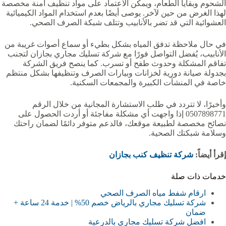
الشحوم وبقايا الطعام، ويمكن الاعتماد على مواد تنظيف آمنة مخصصة
لهذا الغرض من حين لآخر. يوصى أيضًا بعدم استخدام المواد الكيميائية
العشوائية التي قد تضر بالأنابيب وتتلف شبكة الصرف الصحي.
في حال ملاحظة تدفق المياه بشكل بطيء أو سماع أصوات غريبة من
الأنابيب، يُفضل التواصل فورًا مع شركة تسليك مجاري بجازان لتجنب
تفاقم المشكلة وحدوث طفح أو تسرب. كما ينصح فريق الشركة
بجدولة صيانة دورية لخزانات وبيارات الصرف وتنظيفها بشكل منتظم
خاصة في المنشآت الكبيرة والمجمعات السكنية.
وأخيرًا، لا تتردد في طلب الاستشارة المجانية من خلال الرقم
0507898771 إذا واجهت أي مشكلة مفاجئة أو أردت الحصول على
نصائح مخصصة لطبيعة موقعك، فالدعم متوفر دائمًا لضمان راحتك
وسلامة شبكتك الصحية.
إقرأ أيضاً:
شركة تنظيف كنب بجازان
خدمات ذات صلة
ارقام شفط مياه الصرف الصحي
شركة تسليك مجاري بالرياض خصم 50% | خدمة 24 ساعة +
ضمان
افضل شركة تسليك مجاري بالدرعية‏