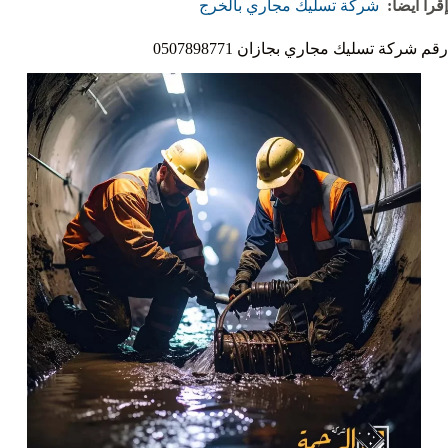
إقرأ أيضاً:
شركة تسليك مجاري بالخرج
رقم شركة تسليك مجاري بجازان 0507898771