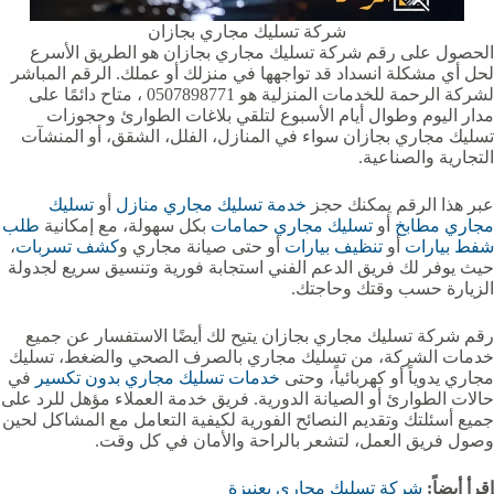
شركة تسليك مجاري بجازان
الحصول على رقم شركة تسليك مجاري بجازان هو الطريق الأسرع
لحل أي مشكلة انسداد قد تواجهها في منزلك أو عملك. الرقم المباشر
لشركة الرحمة للخدمات المنزلية هو 0507898771 ، متاح دائمًا على
مدار اليوم وطوال أيام الأسبوع لتلقي بلاغات الطوارئ وحجوزات
تسليك مجاري بجازان سواء في المنازل، الفلل، الشقق، أو المنشآت
التجارية والصناعية.
عبر هذا الرقم يمكنك حجز
خدمة تسليك مجاري منازل
أو
تسليك
مجاري مطابخ
أو
تسليك مجاري حمامات
بكل سهولة، مع إمكانية
طلب
شفط بيارات
أو
تنظيف بيارات
أو حتى صيانة مجاري و
كشف تسربات
،
حيث يوفر لك فريق الدعم الفني استجابة فورية وتنسيق سريع لجدولة
الزيارة حسب وقتك وحاجتك.
رقم شركة تسليك مجاري بجازان يتيح لك أيضًا الاستفسار عن جميع
خدمات الشركة، من تسليك مجاري بالصرف الصحي والضغط، تسليك
مجاري يدوياً أو كهربائياً، وحتى
خدمات تسليك مجاري بدون تكسير
في
حالات الطوارئ أو الصيانة الدورية. فريق خدمة العملاء مؤهل للرد على
جميع أسئلتك وتقديم النصائح الفورية لكيفية التعامل مع المشاكل لحين
وصول فريق العمل، لتشعر بالراحة والأمان في كل وقت.
إقرأ أيضاً:
شركة تسليك مجاري بعنيزة